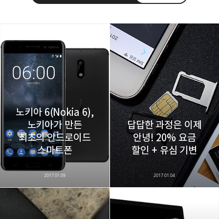
레이니아
다방면의 깊은 관심과 얕은 이해도를 갖춘 보편적
구독하기
카카오톡
라인
트위터
비주류이자 진화하는 영원한 주변인.
구독하기
노키아 6(Nokia 6),
노키아가 만든
답답한 과정은 이제
최초의 안드로이드
안녕! 20% 요금
카카오스토리
밴드
네이버 블로그
Pocke
스마트폰
할인 + 유심 기변
2017.01.09
2017.01.04