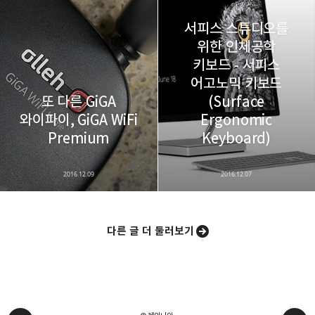
서피스 스튜디오를
위한 인체공학
키보드 - 서피스
어고노믹 키보드
또 다른 GiGA
(Surface
와이파이, GiGA WiFi
Ergonomic
Premium
Keyboard)
2016.12.09
2016.12.07
다른 글 더 둘러보기