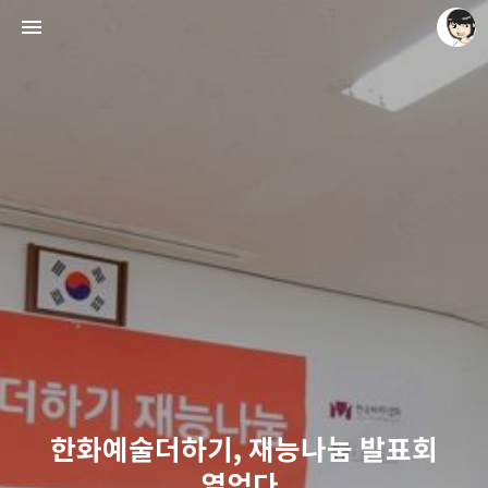
레이니아
레이니아
한화예술더하기, 재능나눔 발표회
열었다.