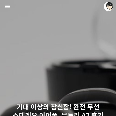
레이니아
레이니아
기대 이상의 참신함! 완전 무선
스테레오 이어폰, 뮤토리 A2 후기