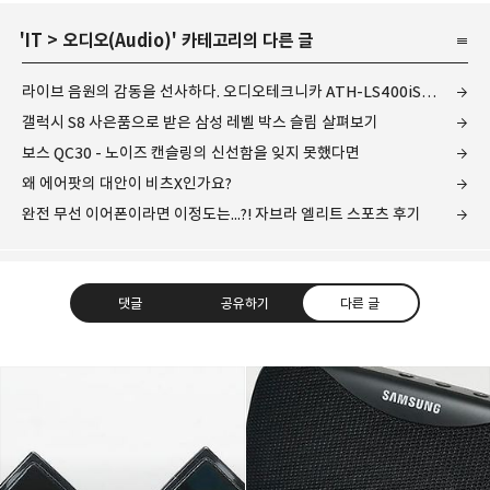
'
IT
>
오디오(Audio)
' 카테고리의 다른 글
라이브 음원의 감동을 선사하다. 오디오테크니카 ATH-LS400iS의 첫인상은?
갤럭시 S8 사은품으로 받은 삼성 레벨 박스 슬림 살펴보기
보스 QC30 - 노이즈 캔슬링의 신선함을 잊지 못했다면
왜 에어팟의 대안이 비츠X인가요?
완전 무선 이어폰이라면 이정도는...?! 자브라 엘리트 스포츠 후기
댓글
공유하기
다른 글
레이니아
다방면의 깊은 관심과 얕은 이해도를 갖춘 보편적
구독하기
카카오톡
라인
트위터
비주류이자 진화하는 영원한 주변인.