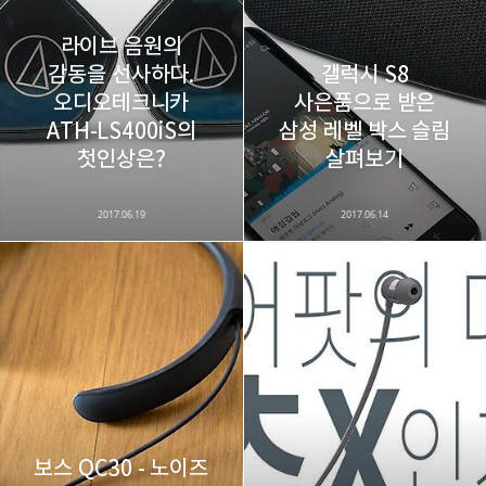
구독하기
라이브 음원의
감동을 선사하다.
갤럭시 S8
오디오테크니카
사은품으로 받은
ATH-LS400iS의
삼성 레벨 박스 슬림
카카오스토리
밴드
네이버 블로그
Pocke
첫인상은?
살펴보기
2017.06.19
2017.06.14
보스 QC30 - 노이즈