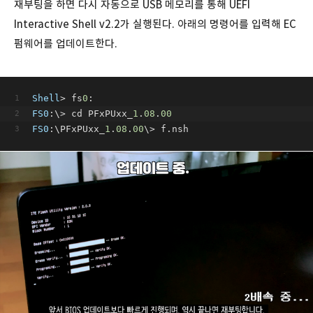
재부팅을 하면 다시 자동으로 USB 메모리를 통해 UEFI
Interactive Shell v2.2가 실행된다. 아래의 명령어를 입력해 EC
펌웨어를 업데이트한다.
Shell
> fs
0
:
FS0
:\> cd PFxPUxx_
1
.
08
.
00
FS0
:\PFxPUxx_
1
.
08
.
00
\> f.nsh