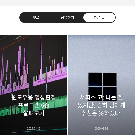
댓글
공유하기
다른 글
레이니아
다방면의 깊은 관심과 얕은 이해도를 갖춘 보편적
구독하기
카카오톡
라인
트위터
비주류이자 진화하는 영원한 주변인.
구독하기
윈도우용 영상편집
서피스 고: 나는 잘
프로그램 6종
썼지만, 감히 남에게
카카오스토리
밴드
네이버 블로그
Pocke
살펴보기
추천은 못하겠다.
2021.08.12
2020.06.16