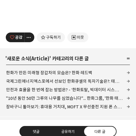
공감
구독하기
이웃
'
새로운 소식(Article)
' 카테고리의 다른 글
한화가 만든 미래형 장갑차의 모습은? 한화 레드백
국제그린에너지엑스포에서 선보인 한화큐셀의 독자기술은?: 태양광 발전 기술 개념잡기
안전과 효율을 한 번에 잡는 방법은? - ‘한화토탈, 빅데이터 시스템’ 구축
"10년 동안 50만 그루의 나무를 심었습니다"... 한화그룹, '한화 태양의 숲' 캠페인
장바구니 톺아보기: 휴대용 거치대, MOFT X 무선충전 지원 폰 스탠드
댓글
공유하기
다른 글