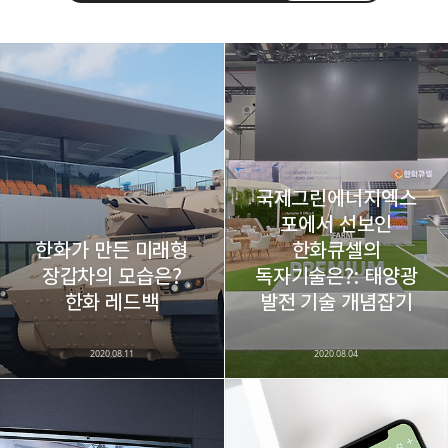
레이니아
다방면의 깊은 관심과 얕은 이해도를 갖춘 보편적
구독하기
카카오톡
라인
트위터
비주류이자 진화하는 영원한 주변인.
구독하기
국제그린에너지엑스
포에서 선보인
한화가 만든 미래형
한화큐셀의
장갑차의 모습은?
독자기술은?: 태양광
카카오스토리
밴드
네이버 블로그
Pocke
한화 레드백
발전 기술 개념잡기
2020.08.11
2020.08.04