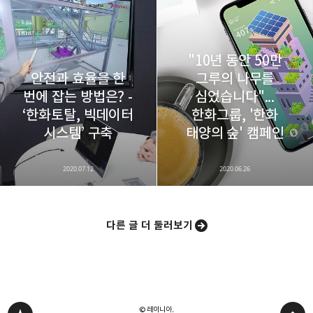
"10년 동안 50만
안전과 효율을 한
그루의 나무를
번에 잡는 방법은? -
심었습니다"...
‘한화토탈, 빅데이터
한화그룹, '한화
시스템’ 구축
태양의 숲' 캠페인
2020.07.12
2020.06.26
다른 글 더 둘러보기
© 레이니아.