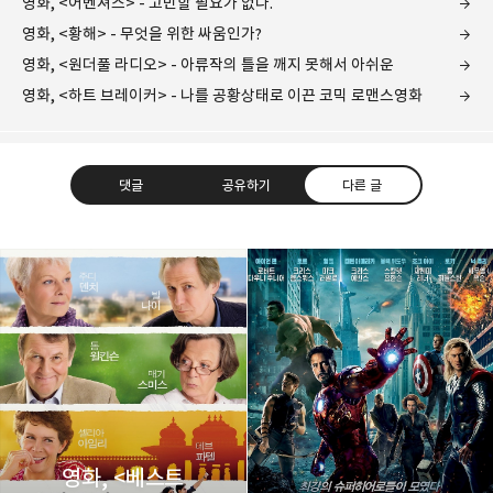
영화, <어벤져스> - 고민할 필요가 없다.
영화, <황해> - 무엇을 위한 싸움인가?
영화, <원더풀 라디오> - 아류작의 틀을 깨지 못해서 아쉬운
영화, <하트 브레이커> - 나를 공황상태로 이끈 코믹 로맨스영화
댓글
공유하기
다른 글
레이니아
다방면의 깊은 관심과 얕은 이해도를 갖춘 보편적
구독하기
카카오톡
라인
트위터
비주류이자 진화하는 영원한 주변인.
구독하기
영화, <베스트