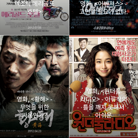
엑조틱 메리골드
영화, <어벤져스> -
카카오스토리
밴드
네이버 블로그
Pocke
호텔>
고민할 필요가 없다.
2012.07.05
2012.05.31
영화, <원더풀
영화, <황해> -
라디오> - 아류작의
무엇을 위한
틀을 깨지 못해서
싸움인가?
아쉬운
2012.04.23
2012.04.18