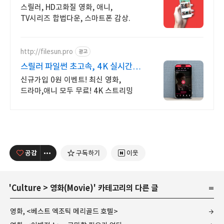
+10%추가적립
스릴러, HD고화질 영화, 애니,
TV시리즈 합법다운, 스마트폰 감상.
http://filesun.pro
광고
스릴러 파일썬 초고속, 4K 실시간
보기!
신규가입 0원 이벤트! 최신 영화,
드라마,애니 모두 무료! 4K 스트리밍
공감
구독하기
이웃
'
Culture
>
영화(Movie)
' 카테고리의 다른 글
영화, <베스트 엑조틱 메리골드 호텔>