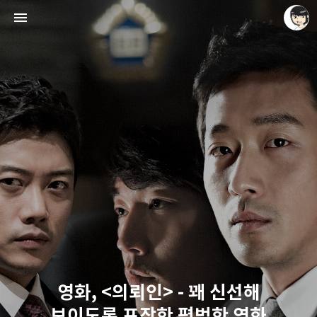
레이니아
레이니아
영화, <의뢰인> - 꽤 신선해
보이도록 포장한 평범한 영화