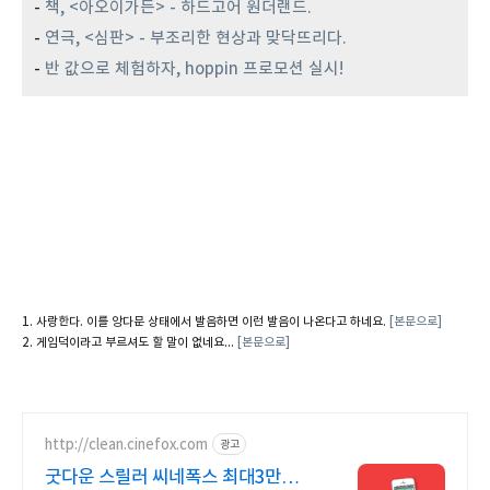
-
책, <아오이가든> - 하드고어 원더랜드.
-
연극, <심판> - 부조리한 현상과 맞닥뜨리다.
-
반 값으로 체험하자, hoppin 프로모션 실시!
사랑한다. 이를 앙다문 상태에서 발음하면 이런 발음이 나온다고 하네요.
[본문으로]
게임덕이라고 부르셔도 할 말이 없네요...
[본문으로]
http://clean.cinefox.com
광고
굿다운 스릴러 씨네폭스 최대3만원