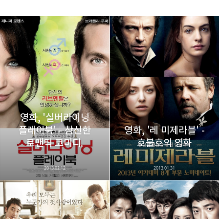
레이니아
다방면의 깊은 관심과 얕은 이해도를 갖춘 보편적
구독하기
카카오톡
라인
트위터
비주류이자 진화하는 영원한 주변인.
구독하기
영화, '실버라이닝
플레이북' - 참신한
영화, '레 미제라블' -
카카오스토리
밴드
네이버 블로그
Pocke
로맨틱 코미디.
호불호의 영화
2013.02.12
2013.01.31