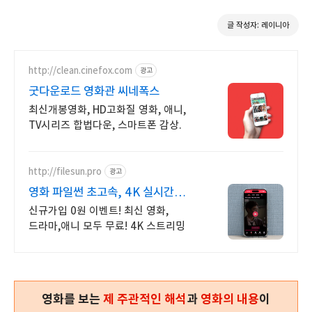
글 작성자: 레이니아
http://clean.cinefox.com
광고
굿다운로드 영화관 씨네폭스
최신개봉영화, HD고화질 영화, 애니,
TV시리즈 합법다운, 스마트폰 감상.
http://filesun.pro
광고
영화 파일썬 초고속, 4K 실시간
보기!
신규가입 0원 이벤트! 최신 영화,
드라마,애니 모두 무료! 4K 스트리밍
영화를 보는
제 주관적인 해석
과
영화의 내용
이