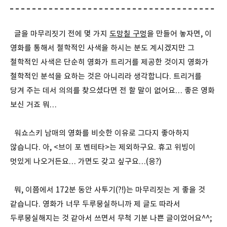
글을 마무리짓기 전에 몇 가지
도망칠 구멍
을 만들어 놓자면, 이
영화를 통해서 철학적인 사색을 하시는 분도 계시겠지만 그
철학적인 사색은 단순히 영화가 트리거를 제공한 것이지 영화가
철학적인 분석을 요하는 것은 아니리라 생각합니다. 트리거를
당겨 주는 데서 의의를 찾으셨다면 전 할 말이 없어요… 좋은 영화
보신 거죠 뭐…
워쇼스키 남매의 영화를 비슷한 이유로 그다지 좋아하지
않습니다. 아, <브이 포 벤테타>는 제외하구요. 휴고 위빙이
멋있게 나오거든요… 가면도 갖고 싶구요…(응?)
뭐, 이쯤에서 172분 동안 사투기(?!)는 마무리짓는 게 좋을 것
같습니다. 영화가 너무 두루뭉실하니까 제 글도 따라서
두루뭉실해지는 것 같아서 쓰면서 무척 기분 나쁜 글이었어요^^;