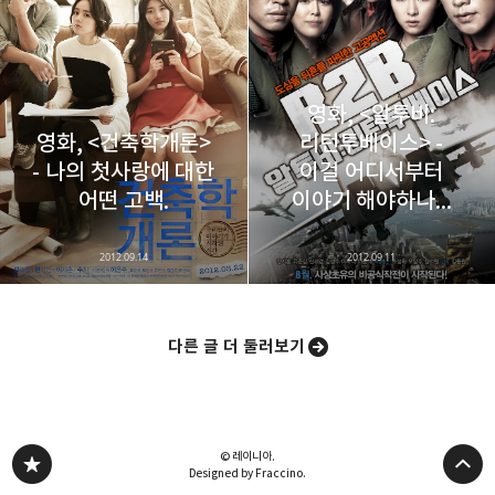
영화, <알투비:
영화, <건축학개론>
리턴투베이스> -
- 나의 첫사랑에 대한
이걸 어디서부터
어떤 고백.
이야기 해야하나...
2012.09.14
2012.09.11
다른 글 더 둘러보기
© 레이니아.
Designed by Fraccino.