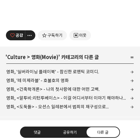
공감
구독하기
이웃
'
Culture
>
영화(Movie)
' 카테고리의 다른 글
영화, '실버라이닝 플레이북' - 참신한 로맨틱 코미디.
영화, '레 미제라블' - 호불호의 영화
영화, <건축학개론> - 나의 첫사랑에 대한 어떤 고백.
영화, <알투비:리턴투베이스> - 이걸 어디서부터 이야기 해야하나...
영화, <도둑들> - 오션스 일레븐에서 범죄의 재구성으로...
댓글
공유하기
다른 글