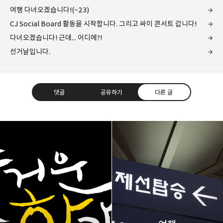
여행 다녀오겠습니다!(~23)
CJ Social Board 활동을 시작합니다. 그리고 싸이 콘서트 갑니다!
다녀오겠습니다! 근데... 어디에?!
선거날입니다.
댓글
공유하기
다른 글
레이니아
다방면의 깊은 관심과 얕은 이해도를 갖춘 보편적
구독하기
카카오톡
라인
트위터
비주류이자 진화하는 영원한 주변인.
구독하기