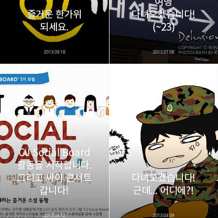
여행
즐거운 한가위
다녀오겠습니다!
카카오스토리
밴드
네이버 블로그
Pocke
되세요.
(~23)
2013.09.18
2013.07.08
CJ Social Board
활동을 시작합니다.
그리고 싸이 콘서트
다녀오겠습니다!
갑니다!
근데... 어디에?!
2013.04.12
2013.04.09