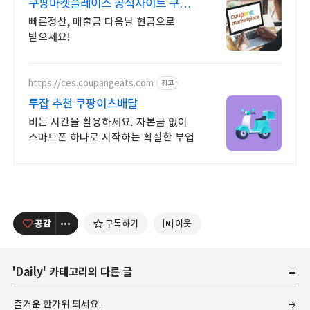
쿠팡마켓플레이스 공식사이트 쿠팡
공식 입점사이트
빠른정산, 매출금 다음날 현금으로
받으세요!
https://ces.coupangeats.com
광고
투잡 추천 쿠팡이츠배달
비는 시간을 활용하세요. 자본금 없이
스마트폰 하나로 시작하는 확실한 부업
공감
구독하기
이웃
'
Daily
' 카테고리의 다른 글
즐거운 한가위 되세요.