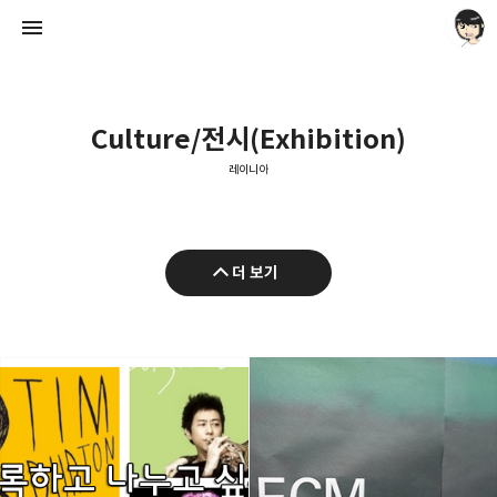
Culture/전시(Exhibition)
레이니아
레이니아
더 보기
레이니아