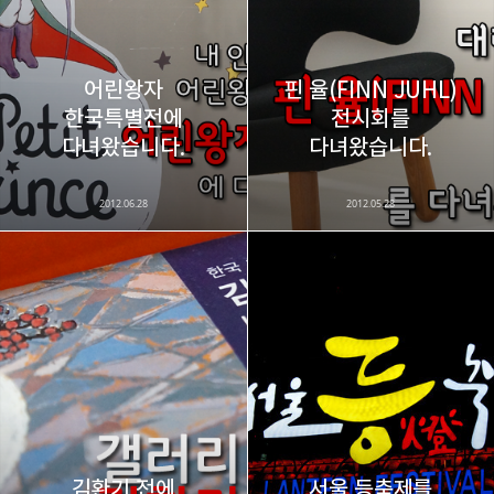
어린왕자
핀 율(FINN JUHL)
한국특별전에
전시회를
다녀왔습니다.
다녀왔습니다.
2012.06.28
2012.05.28
김환기 전에
서울 등축제를