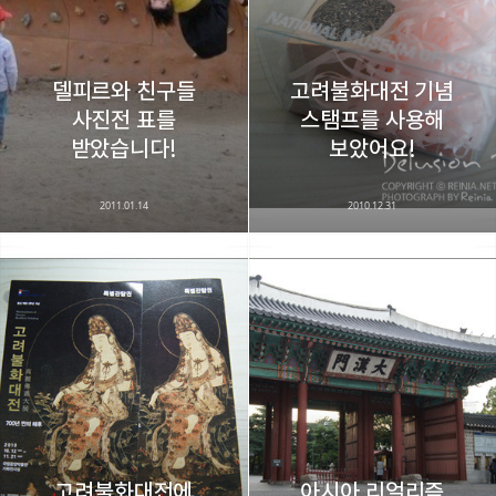
델피르와 친구들
고려불화대전 기념
사진전 표를
스탬프를 사용해
받았습니다!
보았어요!
2011.01.14
2010.12.31
고려불화대전에
아시아 리얼리즘