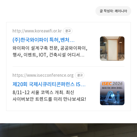
글 작성자: 레이니아
http://www.koreawifi.or.kr
광고
(주)한국와이파이 특허,벤처
빠른상담 가능
와이파이 설계구축 전문, 공공와이파이,
행사, 이벤트, IOT, 건축시설 어디서나
끊김없이! 와이파이특허 보유, 다양한
시공경험을 가진 전문성있는 기업
https://www.isecconference.org
광고
제20회 국제시큐리티콘퍼런스 ISEC
2026
8/11~12 서울 코엑스 개최. 최신
사이버보안 트렌드를 미리 만나보세요!