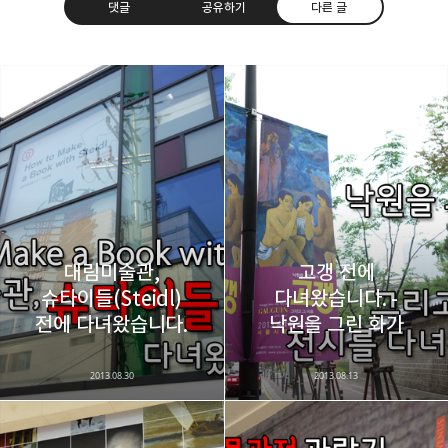
댓글
공유하기
다른 글
레이니아
다방면의 깊은 관심과 얕은 이해도를 갖춘 보편적
구독하기
카카오톡
라인
트위터
비주류이자 진화하는 영원한 주변인.
구독하기
대림미술관,
고갱 전에
슈타이들(Steidl)
다녀왔습니다. -
카카오스토리
밴드
네이버 블로그
Pocke
전에 다녀왔습니다.
낙원을 그린 화가
2013.08.30
2013.08.13