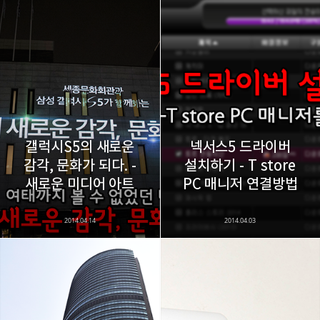
레이니아
다방면의 깊은 관심과 얕은 이해도를 갖춘 보편적
구독하기
카카오톡
라인
트위터
비주류이자 진화하는 영원한 주변인.
구독하기
갤럭시S5의 새로운
넥서스5 드라이버
감각, 문화가 되다. -
설치하기 - T store
카카오스토리
밴드
네이버 블로그
Pocke
새로운 미디어 아트
PC 매니저 연결방법
2014.04.14
2014.04.03