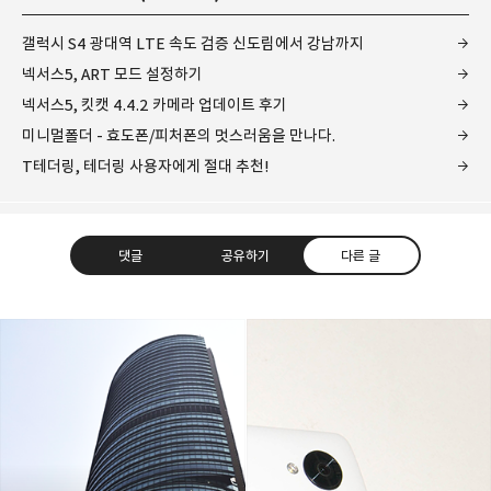
갤럭시 S4 광대역 LTE 속도 검증 신도림에서 강남까지
넥서스5, ART 모드 설정하기
넥서스5, 킷캣 4.4.2 카메라 업데이트 후기
미니멀폴더 - 효도폰/피처폰의 멋스러움을 만나다.
T테더링, 테더링 사용자에게 절대 추천!
댓글
공유하기
다른 글
레이니아
다방면의 깊은 관심과 얕은 이해도를 갖춘 보편적
구독하기
카카오톡
라인
트위터
비주류이자 진화하는 영원한 주변인.
구독하기