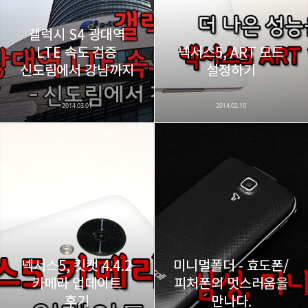
갤럭시 S4 광대역
LTE 속도 검증
넥서스5, ART 모드
카카오스토리
밴드
네이버 블로그
Pocke
신도림에서 강남까지
설정하기
2014.03.01
2014.02.10
넥서스5, 킷캣 4.4.2
미니멀폴더 - 효도폰/
카메라 업데이트
피처폰의 멋스러움을
후기
만나다.