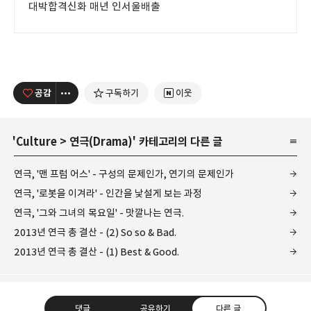
대박합격신화 매년 인서울배출
공감
구독하기
이웃
'
Culture
>
연극(Drama)
' 카테고리의 다른 글
연극, '맨 프럼 어스' - 구성의 문제인가, 연기의 문제인가
연극, '로봇을 이겨라' - 인간을 낯설게 보는 과정
연극, '그와 그녀의 목요일' - 맛깔나는 연극.
2013년 연극 총 결산 - (2) So so & Bad.
2013년 연극 총 결산 - (1) Best & Good.
댓글
공유하기
다른 글