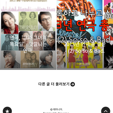
연극, '그와 그녀의
목요일' - 맛깔나는
2013년 연극 총 결산
연극.
- (2) So so & Bad.
2014.04.25
2014.02.02
다른 글 더 둘러보기
© 레이니아.