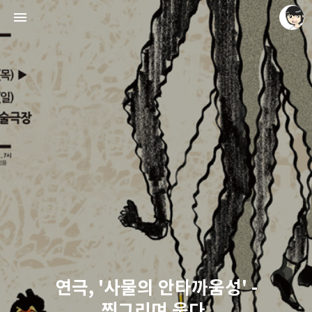
레이니아
레이니아
연극, '사물의 안타까움성' -
찡그리며 웃다.