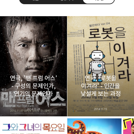
레이니아
다방면의 깊은 관심과 얕은 이해도를 갖춘 보편적
구독하기
카카오톡
라인
트위터
비주류이자 진화하는 영원한 주변인.
구독하기
연극, '맨 프럼 어스'
연극, '로봇을
- 구성의 문제인가,
이겨라' - 인간을
카카오스토리
밴드
네이버 블로그
Pocke
연기의 문제인가
낯설게 보는 과정
2014.11.28
2014.11.15