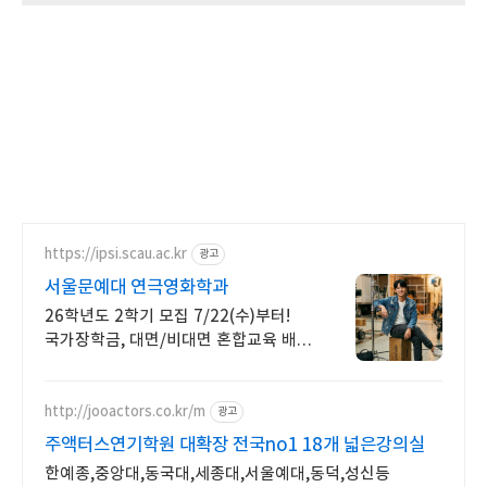
https://ipsi.scau.ac.kr
광고
서울문예대 연극영화학과
26학년도 2학기 모집 7/22(수)부터!
국가장학금, 대면/비대면 혼합교육 배우
박은혜 원픽 인서울 4년제
연극영화학과, 다양한 장학혜택
http://jooactors.co.kr/m
광고
주액터스연기학원 대확장 전국no1 18개 넓은강의실
한예종,중앙대,동국대,세종대,서울예대,동덕,성신등