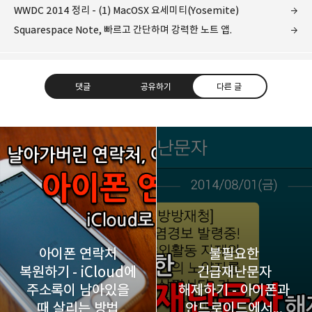
WWDC 2014 정리 - (1) MacOSX 요세미티(Yosemite)
Squarespace Note, 빠르고 간단하며 강력한 노트 앱.
댓글
공유하기
다른 글
레이니아
다방면의 깊은 관심과 얕은 이해도를 갖춘 보편적
구독하기
카카오톡
라인
트위터
비주류이자 진화하는 영원한 주변인.
구독하기
아이폰 연락처
불필요한
복원하기 - iCloud에
긴급재난문자
주소록이 남아있을
해제하기 - 아이폰과
카카오스토리
밴드
네이버 블로그
Pocke
때 살리는 방법
안드로이드에서...