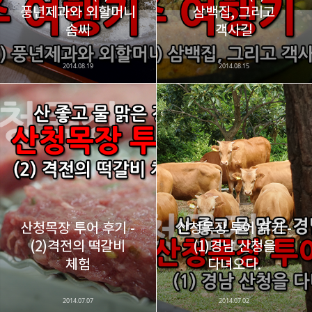
풍년제과와 외할머니
삼백집, 그리고
카카오스토리
밴드
네이버 블로그
Pocke
솜씨
객사길
2014.08.19
2014.08.15
산청목장 투어 후기 -
산청목장 투어 후기 -
(2)격전의 떡갈비
(1)경남 산청을
체험
다녀오다.
2014.07.07
2014.07.02