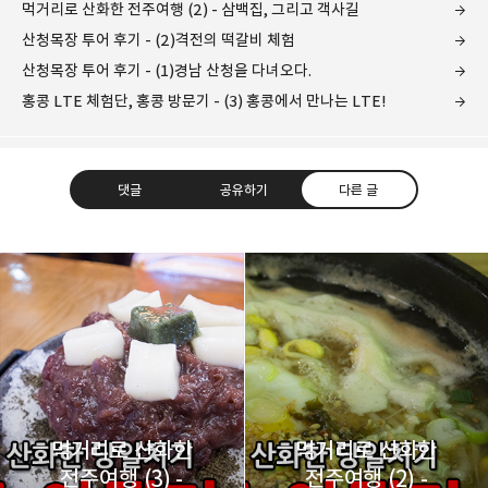
먹거리로 산화한 전주여행 (2) - 삼백집, 그리고 객사길
산청목장 투어 후기 - (2)격전의 떡갈비 체험
산청목장 투어 후기 - (1)경남 산청을 다녀오다.
홍콩 LTE 체험단, 홍콩 방문기 - (3) 홍콩에서 만나는 LTE!
댓글
공유하기
다른 글
레이니아
다방면의 깊은 관심과 얕은 이해도를 갖춘 보편적
구독하기
카카오톡
라인
트위터
비주류이자 진화하는 영원한 주변인.
구독하기
먹거리로 산화한
먹거리로 산화한
전주여행 (3) -
전주여행 (2) -