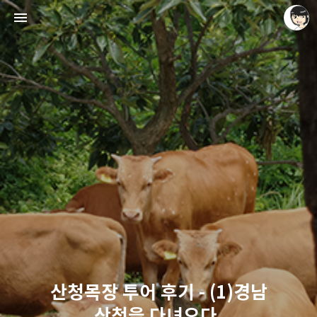
레이니아
레이니아
산청목장 투어 후기 - (1)경남
산청을 다녀오다.