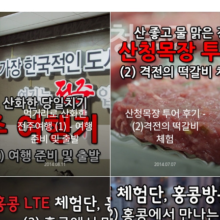
레이니아
다방면의 깊은 관심과 얕은 이해도를 갖춘 보편적
구독하기
카카오톡
라인
트위터
비주류이자 진화하는 영원한 주변인.
구독하기
먹거리로 산화한
산청목장 투어 후기 -
전주여행 (1) - 여행
(2)격전의 떡갈비
카카오스토리
밴드
네이버 블로그
Pocke
준비 및 출발
체험
2014.08.11
2014.07.07