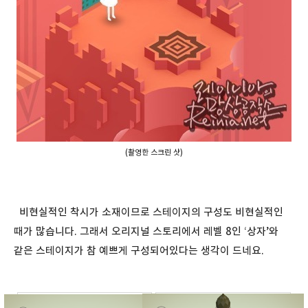
(촬영한 스크린 샷)
비현실적인 착시가 소재이므로 스테이지의 구성도 비현실적인
때가 많습니다. 그래서 오리지널 스토리에서 레벨 8인 ‘상자’와
같은 스테이지가 참 예쁘게 구성되어있다는 생각이 드네요.