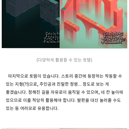
(다양하게 활용할 수 있는 토템)
마지막으로 토템이 있습니다. 스토리 중간에 등장하는 작동할 수
있는 지형(?!)으로, 주인공과 친밀한 정령... 정도로 보는 게
좋겠습니다. 정해진 길을 자유로이 움직일 수 있으며, 네 칸 높이에
있으므로 이를 적당히 활용해야 합니다. 발판을 대신 눌러줄 수도
있는 등 여러모로 유용합니다.