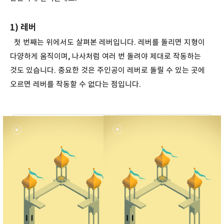
1) 레버
첫 번째는 위에서도 살펴본 레버입니다. 레버를 돌리면 지형이
다양하게 움직이며, 나사처럼 여러 번 돌려야 제대로 작동하는
것도 있습니다. 중요한 것은 주인공이 레버로 돌릴 수 있는 곳에
오르면 레버를 작동할 수 없다는 점입니다.