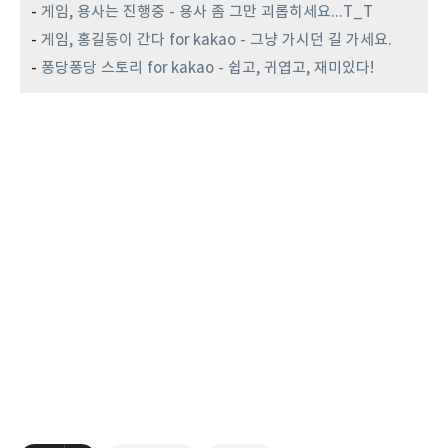
-
게임, 용사는 진행중 - 용사 좀 그만 괴롭히세요...T_T
-
게임, 홍길동이 간다 for kakao - 그냥 가시던 길 가세요.
-
퐁당퐁당 스토리 for kakao - 쉽고, 귀엽고, 재미있다!