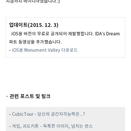
지금까지 레이니아였습니다.:)
업데이트(2015. 12. 3)
iOS용 버전이 무료로 공개되어 재발행합니다. IDA's Dream
파트 동영상을 추가했습니다.
-
iOS용 Monument Valley 다운로드
· 관련 포스트 및 링크
-
CubicTour - 당신의 공간지각능력은...?
-
게임, 괴도키튼 - 독특한 이미지, 넘치는 센스