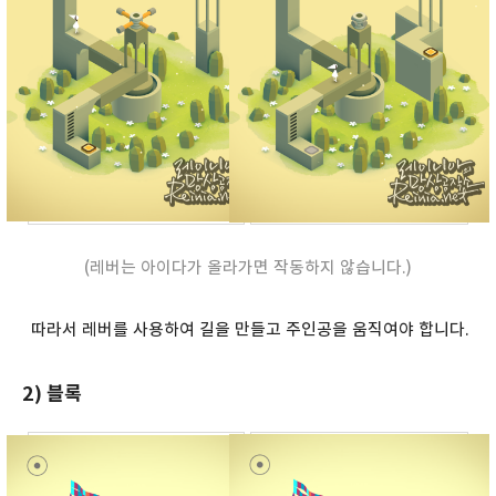
(레버는 아이다가 올라가면 작동하지 않습니다.)
따라서 레버를 사용하여 길을 만들고 주인공을 움직여야 합니다.
2) 블록