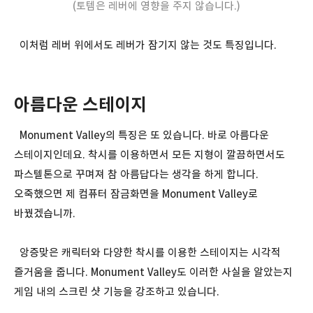
(토템은 레버에 영향을 주지 않습니다.)
이처럼 레버 위에서도 레버가 잠기지 않는 것도 특징입니다.
아름다운 스테이지
Monument Valley의 특징은 또 있습니다. 바로 아름다운
스테이지인데요. 착시를 이용하면서 모든 지형이 깔끔하면서도
파스텔톤으로 꾸며져 참 아름답다는 생각을 하게 합니다.
오죽했으면 제 컴퓨터 잠금화면을 Monument Valley로
바꿨겠습니까.
앙증맞은 캐릭터와 다양한 착시를 이용한 스테이지는 시각적
즐거움을 줍니다. Monument Valley도 이러한 사실을 알았는지
게임 내의 스크린 샷 기능을 강조하고 있습니다.