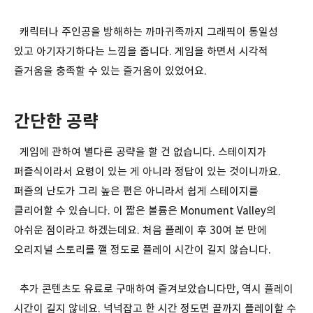
캐릭터나 주인공을 방해하는 까마귀족까지 그래픽이 통일성
있고 아기자기하다는 느낌을 줍니다. 게임을 하면서 시각적
즐거움을 충족할 수 있는 즐거움이 있었어요.
간단한 공략
게임에 관하여 별다른 공략을 할 건 없습니다. 스테이지가
퍼즐식이라서 요령이 있는 게 아니라 정답이 있는 것이니까요.
퍼즐의 난도가 그리 높은 편은 아니라서 쉽게 스테이지를
클리어할 수 있습니다. 이 짧은 볼륨은 Monument Valley의
아쉬운 점이라고 하겠는데요. 처음 플레이 후 30여 분 만에
오리지널 스토리를 깰 정도로 플레이 시간이 길지 않습니다.
추가 콘텐츠도 유료로 구매하여 즐겨보았습니다만, 역시 플레이
시간이 길지 않네요. 넉넉잡고 한 시간 정도면 끝까지 플레이할 수