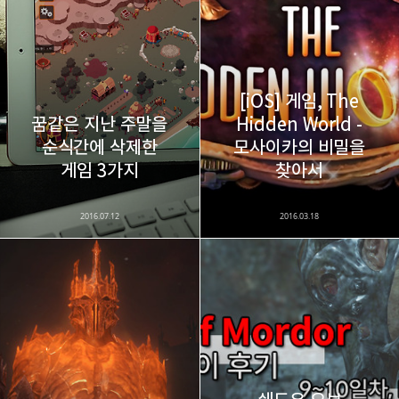
다방면의 깊은 관심과 얕은 이해도를 갖춘 보편적
구독하기
카카오톡
라인
트위터
비주류이자 진화하는 영원한 주변인.
구독하기
[iOS] 게임, The
꿈같은 지난 주말을
Hidden World -
순식간에 삭제한
모사이카의 비밀을
카카오스토리
밴드
네이버 블로그
Pocke
게임 3가지
찾아서
2016.07.12
2016.03.18