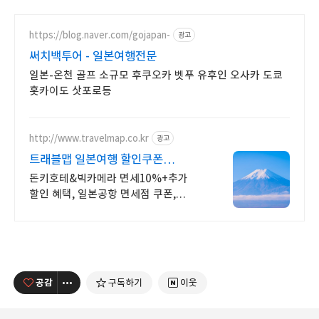
https://blog.naver.com/gojapan-
광고
써치백투어 - 일본여행전문
일본-온천 골프 소규모 후쿠오카 벳푸 유후인 오사카 도쿄
홋카이도 삿포로등
http://www.travelmap.co.kr
광고
트래블맵 일본여행 할인쿠폰
일본여행 필수 쿠폰 다운가능
돈키호테&빅카메라 면세10%+추가
할인 혜택, 일본공항 면세점 쿠폰,
어트랙션예약 일본여행 모바일
할인쿠폰 제공
공감
구독하기
이웃