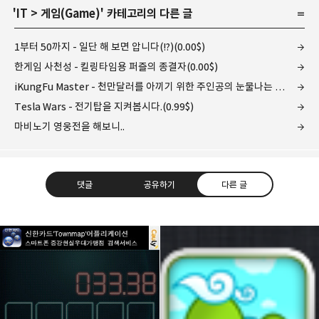
'
IT
>
게임(Game)
' 카테고리의 다른 글
1부터 50까지 - 일단 해 보면 압니다(!?)(0.00$)
한게임 사천성 - 킬링타임용 퍼즐의 종결자(0.00$)
iKungFu Master - 천만달러를 아끼기 위한 주인공의 눈물나는 노력!
Tesla Wars - 전기탑을 지켜봅시다.(0.99$)
마비노기 영웅전을 해보니..
댓글
공유하기
다른 글
레이니아
다방면의 깊은 관심과 얕은 이해도를 갖춘 보편적
구독하기
카카오톡
라인
트위터
비주류이자 진화하는 영원한 주변인.