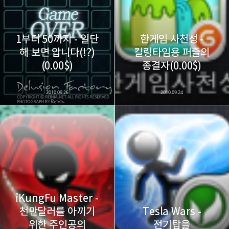
구독하기
1부터 50까지 - 일단
한게임 사천성 -
해 보면 압니다(!?)
킬링타임용 퍼즐의
카카오스토리
밴드
네이버 블로그
Pocke
(0.00$)
종결자(0.00$)
2010.09.26
2010.09.24
iKungFu Master -
천만달러를 아끼기
Tesla Wars -
위한 주인공의
전기탑을