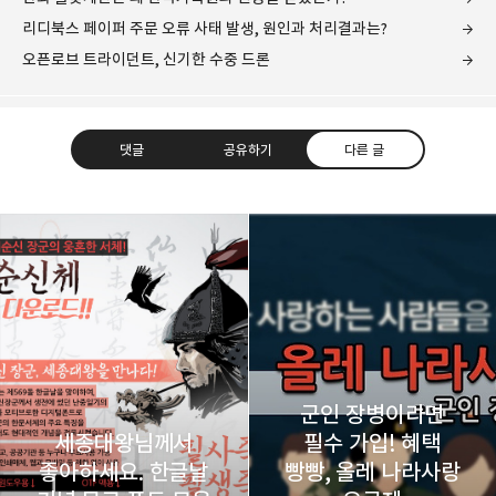
리디북스 페이퍼 주문 오류 사태 발생, 원인과 처리결과는?
오픈로브 트라이던트, 신기한 수중 드론
댓글
공유하기
다른 글
레이니아
다방면의 깊은 관심과 얕은 이해도를 갖춘 보편적
구독하기
카카오톡
라인
트위터
비주류이자 진화하는 영원한 주변인.
구독하기
군인 장병이라면
세종대왕님께서
필수 가입! 혜택
좋아하세요. 한글날
빵빵, 올레 나라사랑
카카오스토리
밴드
네이버 블로그
Pocke