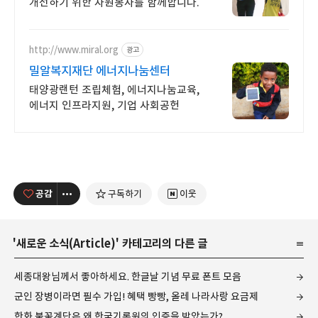
개선하기 위한 자원봉사를 함께합니다.
http://www.miral.org
광고
밀알복지재단 에너지나눔센터
태양광랜턴 조립체험, 에너지나눔교육,
에너지 인프라지원, 기업 사회공헌
공감
구독하기
이웃
'
새로운 소식(Article)
' 카테고리의 다른 글
세종대왕님께서 좋아하세요. 한글날 기념 무료 폰트 모음
군인 장병이라면 필수 가입! 혜택 빵빵, 올레 나라사랑 요금제
한화 불꽃계단은 왜 한국기록원의 인증을 받았는가?