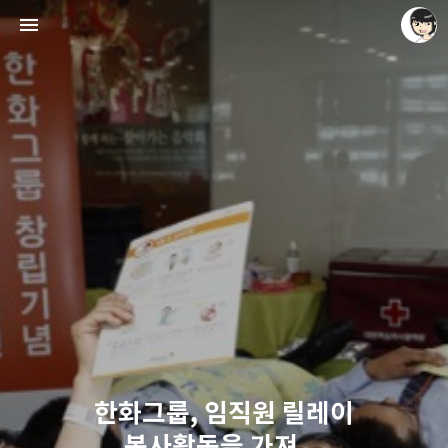
레이니아
레이니아
한화그룹, 임직원 릴레이
봉사활동을 가져...