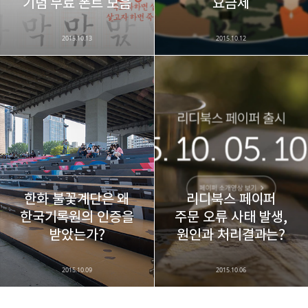
기념 무료 폰트 모음
요금제
2015.10.13
2015.10.12
한화 불꽃계단은 왜
리디북스 페이퍼
한국기록원의 인증을
주문 오류 사태 발생,
받았는가?
원인과 처리결과는?
2015.10.09
2015.10.06