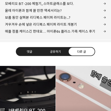
모베리오 BT-200 체험기, 스마트글래스를 보다.
올레 아이폰과 함께 쓸 만한 액세서리는?
보름 동안 살펴본 리디북스 페이퍼 라이트는...?
겨우겨우 손에 넣은 리디북스 페이퍼 라이트 개봉기
애플 정품 케이스긴 한데요… 아이폰6s 플러스 가죽 케이스 후기
댓글
공유하기
다른 글
레이니아
다방면의 깊은 관심과 얕은 이해도를 갖춘 보편적
구독하기
카카오톡
라인
트위터
비주류이자 진화하는 영원한 주변인.
구독하기
모베리오 BT-200