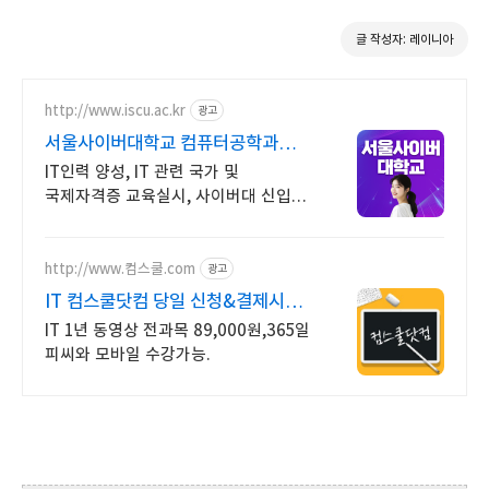
글 작성자: 레이니아
http://www.iscu.ac.kr
광고
서울사이버대학교 컴퓨터공학과
2026 가을학기 신편입생
IT인력 양성, IT 관련 국가 및
국제자격증 교육실시, 사이버대 신입생
수 1위 장학금 지급 1위, 학사 석사 박사
온라인복수학위까지
http://www.컴스쿨.com
광고
IT 컴스쿨닷컴 당일 신청&결제시
기프티콘!
IT 1년 동영상 전과목 89,000원,365일
피씨와 모바일 수강가능.