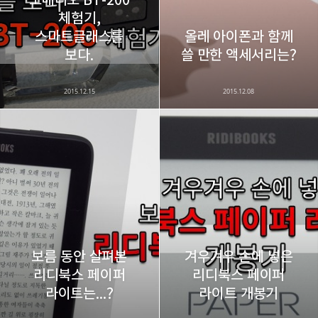
체험기,
스마트글래스를
올레 아이폰과 함께
카카오스토리
밴드
네이버 블로그
Pocke
보다.
쓸 만한 액세서리는?
2015.12.15
2015.12.08
보름 동안 살펴본
겨우겨우 손에 넣은
리디북스 페이퍼
리디북스 페이퍼
라이트는...?
라이트 개봉기