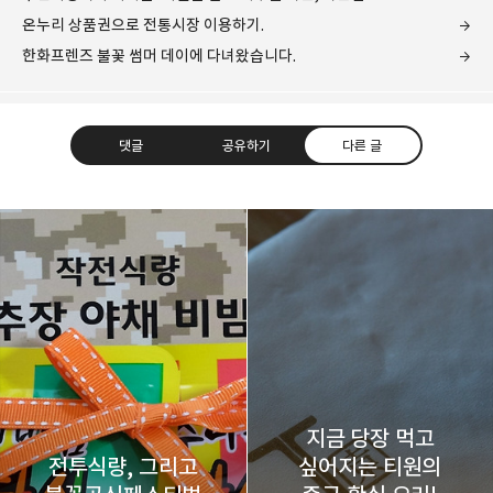
온누리 상품권으로 전통시장 이용하기.
한화프렌즈 불꽃 썸머 데이에 다녀왔습니다.
댓글
공유하기
다른 글
레이니아
다방면의 깊은 관심과 얕은 이해도를 갖춘 보편적
구독하기
카카오톡
라인
트위터
비주류이자 진화하는 영원한 주변인.
구독하기
지금 당장 먹고
전투식량, 그리고
싶어지는 티원의
카카오스토리
밴드
네이버 블로그
Pocke