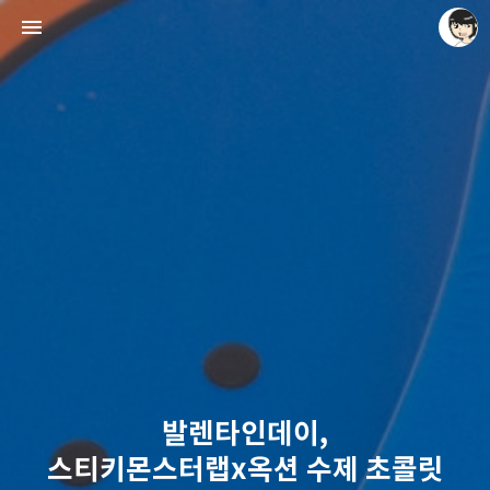
레이니아
레이니아
발렌타인데이,
스티키몬스터랩x옥션 수제 초콜릿