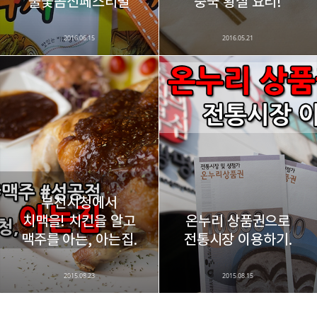
불꽃곰신페스티벌
중국 황실 요리!
2016.06.15
2016.05.21
부천시청에서
치맥을! 치킨을 알고
온누리 상품권으로
맥주를 아는, 아는집.
전통시장 이용하기.
2015.08.23
2015.08.15