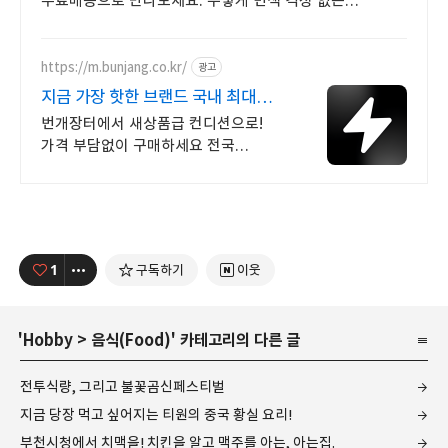
무료배송으로 만나보세요. 누렇게 변색 걱정 없는
휴대폰케이스, 폰 본연의 컬러를 맑게 빛내보세요.
https://m.bunjang.co.kr/
광고
지금 가장 핫한 브랜드 국내 최대
브랜드 중고거래
번개장터에서 새상품급 컨디션으로!
가격 부담없이 구매하세요 전국
각지에서 올라오는 전국구 최다 상품
매일 10만 개 이상의 신규 상품 업로드
1
구독하기
이웃
'
Hobby
>
음식(Food)
' 카테고리의 다른 글
전투식량, 그리고 불꽃곰신페스티벌
지금 당장 먹고 싶어지는 티원의 중국 황실 요리!
부천시청에서 치맥을! 치킨을 알고 맥주를 아는, 아는집.