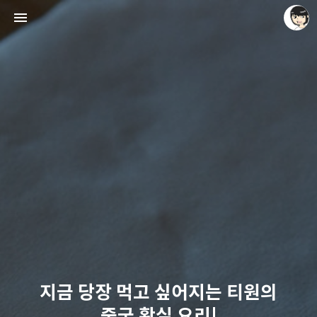
레이니아
레이니아
지금 당장 먹고 싶어지는 티원의
중국 황실 요리!