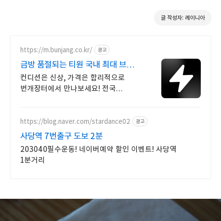
글 작성자: 레이니아
https://m.bunjang.co.kr/
광고
금방 품절되는 티원 국내 최대 브랜드
중고거래
컨디션은 신상, 가격은 합리적으로
번개장터에서 만나보세요! 전국
각지에서 올라오는 전국구 최다 상품
매일 10만 개 이상의 신규 상품 업로드
https://blog.naver.com/stardance02
광고
사당역 7번출구 도보 2분
203040필수운동! 네이버예약 할인 이벤트! 사당역
1분거리