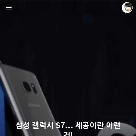
레이니아
레이니아
삼성 갤럭시 S7... 세공이란 이런
것!