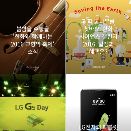
다방면의 깊은 관심과 얕은 이해도를 갖춘 보편적
구독하기
카카오톡
라인
트위터
비주류이자 진화하는 영원한 주변인.
구독하기
과학 꿈나무를
봄밤을 수놓을
찾아요. 한화
'한화와 함께하는
사이언스 챌린지
2016 교향악 축제'
2016. 일정과
카카오스토리
밴드
네이버 블로그
Pocke
소식
혜택은?
2016.03.17
2016.03.10
LG전자의 패블릿