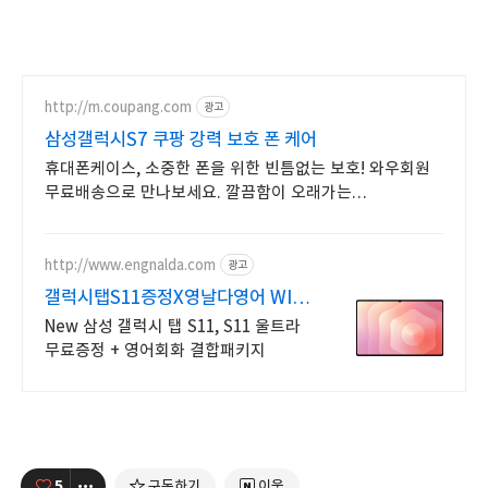
http://m.coupang.com
광고
삼성갤럭시S7 쿠팡 강력 보호 폰 케어
휴대폰케이스, 소중한 폰을 위한 빈틈없는 보호! 와우회원
무료배송으로 만나보세요. 깔끔함이 오래가는
휴대폰케이스, 와우회원이라면 30일 무료반품으로 부담
없이.
http://www.engnalda.com
광고
갤럭시탭S11증정X영날다영어 WI-
FI, 5G 모델 출시
New 삼성 갤럭시 탭 S11, S11 울트라
무료증정 + 영어회화 결합패키지
5
구독하기
이웃