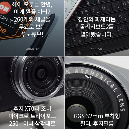
구독하기
헤이 모두들 안녕,
이게 뭔줄 아늬?
260개의 채널을
장안의 화제라는
무료로 보는
롤리키보드2를
카카오스토리
밴드
네이버 블로그
Pocke
우노큐브!
열어봤습니다!
2016.05.12
2016.05.06
후지 X70과 조비
마이크로 트라이포드
GGS 32mm 부착형
250 - 미니 삼각대로
필터. 후지필름