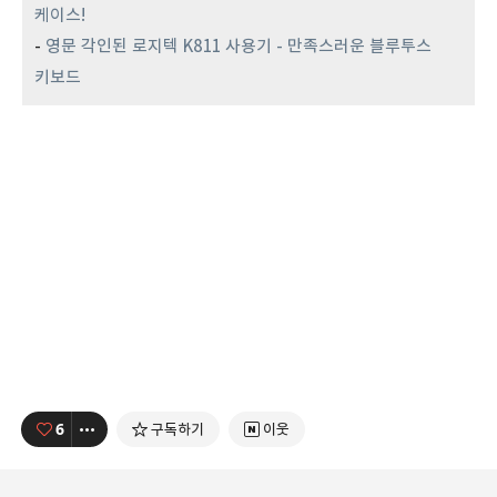
케이스!
-
영문 각인된 로지텍 K811 사용기 - 만족스러운 블루투스
키보드
6
구독하기
이웃