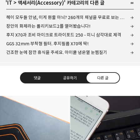
'
IT
>
액세서리(Accessory)
' 카테고리의 다른 글
헤이 모두들 안녕, 이게 뭔줄 아늬? 260개의 채널을 무료로 보는 우노큐브!
장안의 화제라는 롤리키보드2를 열어봤습니다!
후지 X70과 조비 마이크로 트라이포드 250 - 미니 삼각대로 제격
GGS 32mm 부착형 필터. 후지필름 X70에 딱!
건조한 눈에 잠깐 휴식을 주세요. 아이쿨 냉온열 눈찜질기
댓글
공유하기
다른 글
레이니아
다방면의 깊은 관심과 얕은 이해도를 갖춘 보편적
구독하기
카카오톡
라인
트위터
비주류이자 진화하는 영원한 주변인.