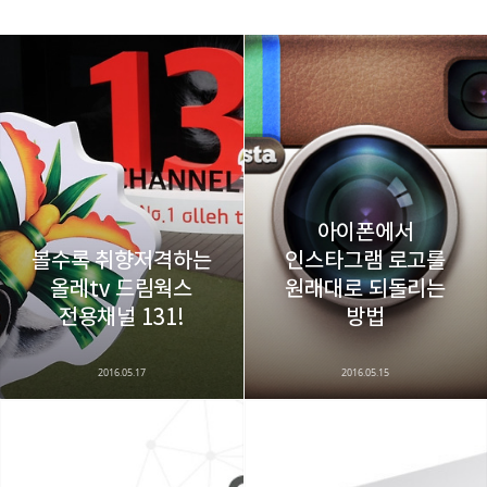
레이니아
다방면의 깊은 관심과 얕은 이해도를 갖춘 보편적
구독하기
카카오톡
라인
트위터
비주류이자 진화하는 영원한 주변인.
구독하기
아이폰에서
볼수록 취향저격하는
인스타그램 로고를
올레tv 드림웍스
원래대로 되돌리는
카카오스토리
밴드
네이버 블로그
Pocke
전용채널 131!
방법
2016.05.17
2016.05.15