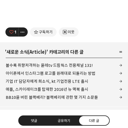
1
구독하기
이웃
'
새로운 소식(Article)
' 카테고리의 다른 글
볼수록 취향저격하는 올레tv 드림웍스 전용채널 131!
아이폰에서 인스타그램 로고를 원래대로 되돌리는 방법
기업 IT 담당자에게 희소식, kt 기업전용 LTE 출시
애플, 스카이레이크를 탑재한 2016년 뉴 맥북 출시
BB10을 버린 블랙베리? 블랙베리에 관한 몇 가지 소문들
댓글
공유하기
다른 글