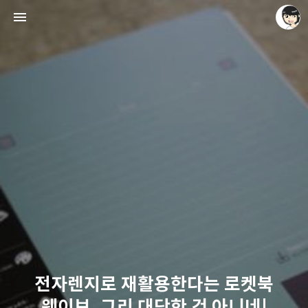
레이니아
레이니아
전자렌지로 재활용한다는 로켓북
웨이브, 그리 대단한 건 아니네!