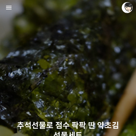
레이니아
레이니아
추석선물로 점수 팍팍 딴 약초김
선물세트