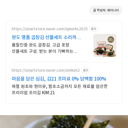
글 작성자: 레이니아
https://smartstore.naver.com/njworks2025
광고
완도 명품 곱창김 선물세트 소리까지
맛있는 바삭함
품질인증 완도 곱창김. 고급 포장
선물세트 구성. 받는 분이 기뻐하는
건강한 맛
https://smartstore.naver.com/simkim2
광고
마음을 담은 심김, 김21 조미료 0% 담백함 100%
제철 원초와 현미유, 함초소금까지 모든 재료를 엄선한
프리미엄 조미김 KIM:21