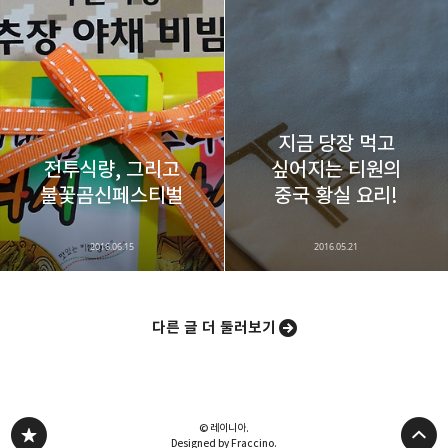
지금 당장 먹고
전투식량, 그리고
싶어지는 티원의
불꽃곰신페스티벌
중국 황실 요리!
2016.06.15
2016.05.21
다른 글 더 둘러보기
© 레이니아.
Designed by Fraccino.