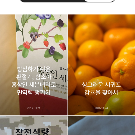
레이니아
다방면의 깊은 관심과 얕은 이해도를 갖춘 보편적
구독하기
카카오톡
라인
트위터
비주류이자 진화하는 영원한 주변인.
구독하기
방심하기 쉬운
환절기, 함소아
홍삼인 세븐베리로
싱그러운 서귀포
카카오스토리
밴드
네이버 블로그
Pocke
면역력 챙기기
감귤을 찾아서
2017.03.21
2016.11.24