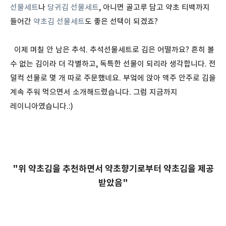
선물세트
나
당귀김 선물세트
, 아니면 골고루 담고 약초 티백까지
들어간
약초김 선물세트
도 좋은 선택이 되겠죠?
이제 며칠 안 남은 추석. 추석선물세트로 김은 어떨까요? 흔히 볼
수 없는 김이라 더 각별하고, 독특한 선물이 되리라 생각합니다. 전
덜컥 선물로 몇 개 따로 주문했네요. 부엌에 앉아 맥주 안주로 김을
계속 주워 먹으면서 소개해드렸습니다. 그럼 지금까지
레이니아였습니다.:)
"위 약초김을 추천하면서 약초향기로부터 약초김을 제공
받았음"