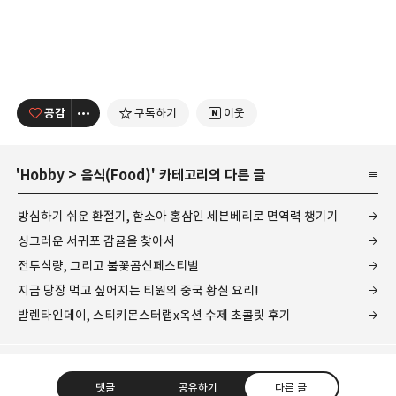
공감
구독하기
이웃
'
Hobby
>
음식(Food)
' 카테고리의 다른 글
방심하기 쉬운 환절기, 함소아 홍삼인 세븐베리로 면역력 챙기기
싱그러운 서귀포 감귤을 찾아서
전투식량, 그리고 불꽃곰신페스티벌
지금 당장 먹고 싶어지는 티원의 중국 황실 요리!
발렌타인데이, 스티키몬스터랩x옥션 수제 초콜릿 후기
댓글
공유하기
다른 글