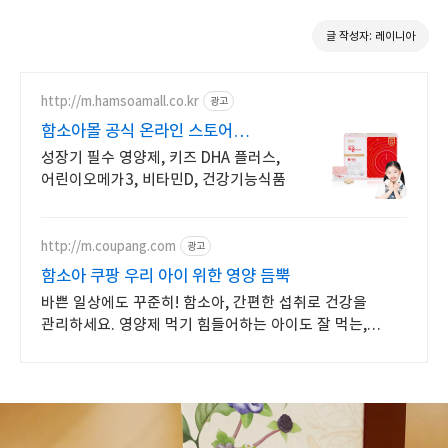
글 작성자: 레이니아
http://m.hamsoamall.co.kr
광고
함소아몰 공식 온라인 스토어
신규회원15%쿠폰+3천포인트
성장기 필수 영양제, 키즈 DHA 플러스,
어린이오메가3, 비타민D, 건강기능식품
http://m.coupang.com
광고
함소아 쿠팡 우리 아이 위한 영양 듬뿍
바쁜 일상에도 꾸준히! 함소아, 간편한 섭취로 건강을
관리하세요. 영양제 먹기 힘들어하는 아이도 잘 먹는,
쿠팡에서 찾으세요!