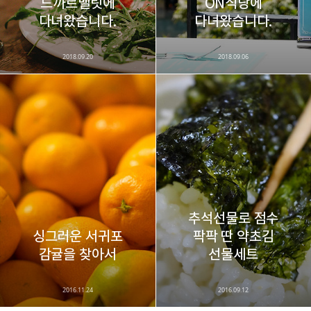
드까르멜릿에
ON식당에
카카오스토리
밴드
네이버 블로그
Pocke
다녀왔습니다.
다녀왔습니다.
2018.09.20
2018.09.06
추석선물로 점수
싱그러운 서귀포
팍팍 딴 약초김
감귤을 찾아서
선물세트
2016.11.24
2016.09.12