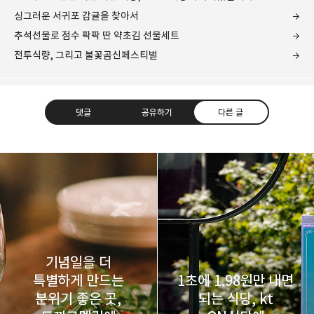
싱그러운 서귀포 감귤을 찾아서
추석선물로 점수 팍팍 딴 약초김 선물세트
전투식량, 그리고 불꽃곰신페스티벌
댓글
공유하기
다른 글
레이니아
다방면의 깊은 관심과 얕은 이해도를 갖춘 보편적
구독하기
카카오톡
라인
트위터
비주류이자 진화하는 영원한 주변인.
구독하기
기념일을 더
특별하게 만드는
1초에 1.98원만 내면
분위기 좋은 곳,
되는 식당, kt