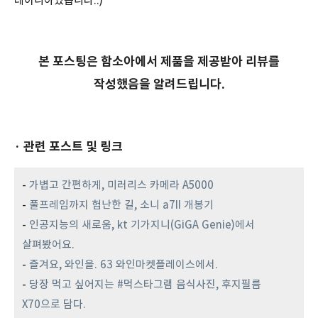
레이니아였습니다.:)
본 포스팅은 함소아에서 제품을 제공받아 리뷰를
작성했음을 알려드립니다.
· 관련 포스트 및 링크
-
가볍고 간편하게, 미러리스 카메라 A5000
-
풀프레임까지 험난한 길, 소니 a7II 개봉기
-
인공지능의 새로움, kt 기가지니(GiGA Genie)에서
살펴봤어요.
-
즐겨요, 와인을. 63 와인마켓플레이스에서.
-
당장 먹고 싶어지는 #먹스타그램 음식사진, 후지필름
X70으로 담다.