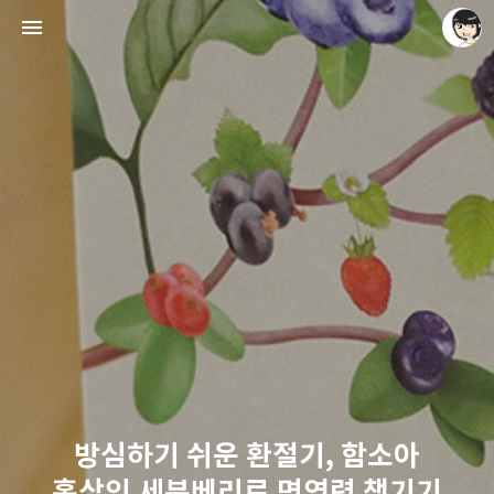
레이니아
레이니아
방심하기 쉬운 환절기, 함소아
홍삼인 세븐베리로 면역력 챙기기