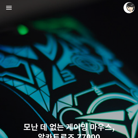
레이니아
레이니아
모난 데 없는 게이밍 마우스,
알카트로즈 Z7000