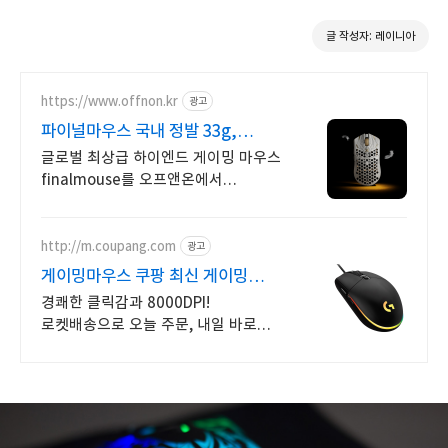
글 작성자: 레이니아
https://www.offnon.kr
광고
파이널마우스 국내 정발 33g,
8,000Hz
글로벌 최상급 하이엔드 게이밍 마우스
finalmouse를 오프앤온에서
만나보세요 지금 가장 핫한 마우스,
파이널마우스 ULX
http://m.coupang.com
광고
게이밍마우스 쿠팡 최신 게이밍
마우스
경쾌한 클릭감과 8000DPI!
로켓배송으로 오늘 주문, 내일 바로
플레이! 손에 착 감기는 편안한 그립감,
정확하고 빠른 반응속도로 몰입감을
높여보세요!