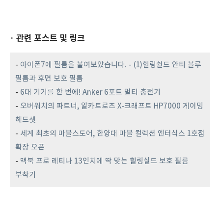
· 관련 포스트 및 링크
-
아이폰7에 필름을 붙여보았습니다. - (1)힐링쉴드 안티 블루
필름과 후면 보호 필름
-
6대 기기를 한 번에! Anker 6포트 멀티 충전기
-
오버워치의 파트너, 알카트로즈 X-크래프트 HP7000 게이밍
헤드셋
-
세계 최초의 마블스토어, 한양대 마블 컬렉션 엔터식스 1호점
확장 오픈
-
맥북 프로 레티나 13인치에 딱 맞는 힐링실드 보호 필름
부착기