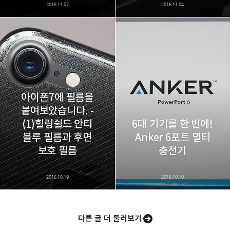
2016.11.07
2016.11.04
아이폰7에 필름을
붙여보았습니다. -
(1)힐링쉴드 안티
6대 기기를 한 번에!
블루 필름과 후면
Anker 6포트 멀티
보호 필름
충전기
2016.10.19
2016.10.10
다른 글 더 둘러보기