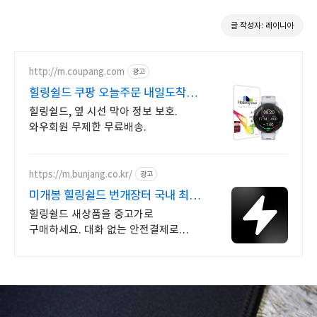
글 작성자: 레이니아
http://m.coupang.com
광고
힐링쉴드 쿠팡 오늘주문 내일도착
로켓배송
힐링쉴드, 옆 시선 막아 정보 보호.
와우회원 무제한 무료배송.
https://m.bunjang.co.kr/
광고
미개봉 힐링쉴드 번개장터 국내 최대
브랜드 중고거래
힐링쉴드 새상품을 중고가로
구매하세요. 대화 없는 안전결제로
간편하게! 전국 각지에서 올라오는
전국구 최다 상품 매일 10만 개 이상의
신규 상품 업로드