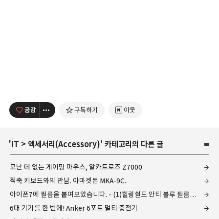
공감
구독하기
이웃
'
IT
>
액세서리(Accessory)
' 카테고리의 다른 글
모난 데 없는 게이밍 마우스, 알카트로즈 Z7000
적축 키보드와의 만남. 아마겟돈 MKA-9C.
아이폰7에 필름을 붙여보았습니다. - (1)힐링쉴드 안티 블루 필름과 후면 보호 필름
6대 기기를 한 번에! Anker 6포트 멀티 충전기