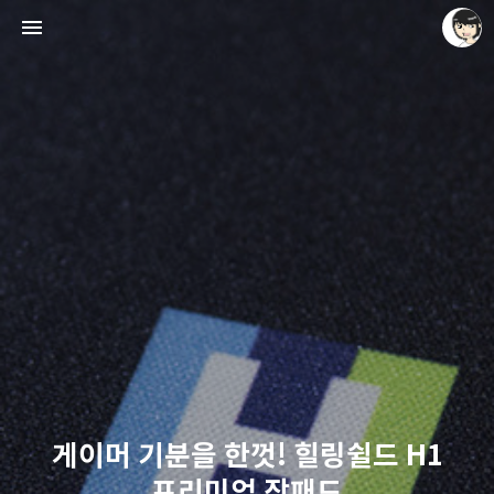
레이니아
레이니아
게이머 기분을 한껏! 힐링쉴드 H1
프리미엄 장패드