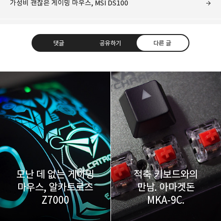
가성비 괜찮은 게이밍 마우스, MSI DS100
댓글
공유하기
다른 글
레이니아
다방면의 깊은 관심과 얕은 이해도를 갖춘 보편적
구독하기
카카오톡
라인
트위터
비주류이자 진화하는 영원한 주변인.
구독하기
모난 데 없는 게이밍
적축 키보드와의
마우스, 알카트로즈
만남. 아마겟돈
카카오스토리
밴드
네이버 블로그
Pocke
Z7000
MKA-9C.