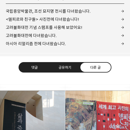
국립중앙박물관, 조선 묘지명 전시를 다녀왔습니다.
<델피르와 친구들> 사진전에 다녀왔습니다!
고려불화대전 기념 스탬프를 사용해 보았어요!
고려불화대전에 다녀왔습니다.
아시아 리얼리즘 전에 다녀왔습니다.
댓글
공유하기
다른 글
레이니아
다방면의 깊은 관심과 얕은 이해도를 갖춘 보편적
구독하기
카카오톡
라인
트위터
비주류이자 진화하는 영원한 주변인.
구독하기