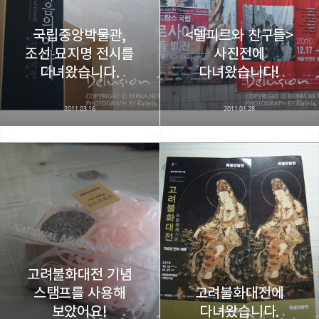
국립중앙박물관,
<델피르와 친구들>
조선 묘지명 전시를
사진전에
카카오스토리
밴드
네이버 블로그
Pocke
다녀왔습니다.
다녀왔습니다!
2011.03.16
2011.01.28
고려불화대전 기념
스탬프를 사용해
고려불화대전에
보았어요!
다녀왔습니다.