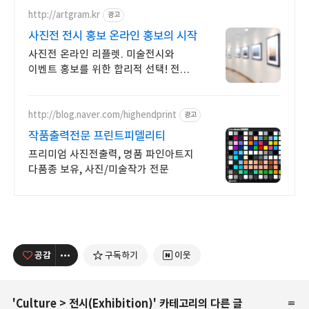
http://artgram.kr
광고
사진전 전시 홍보 온라인 홍보의 시작
사진전 온라인 리플렛. 미술전시와
이벤트 홍보를 위한 합리적 선택! 전시
카탈로그. 아직 인쇄물로만
제작하세요? 이제 온라인에서 관객과
만나세요.
http://blog.naver.com/highendprint
광고
작품출력전문 프린트피델리티
프리미엄 사진전출력, 명품 파인아트지
다품종 보유, 사진/미술작가 전문
공감
구독하기
이웃
'
Culture
>
전시(Exhibition)
' 카테고리의 다른 글