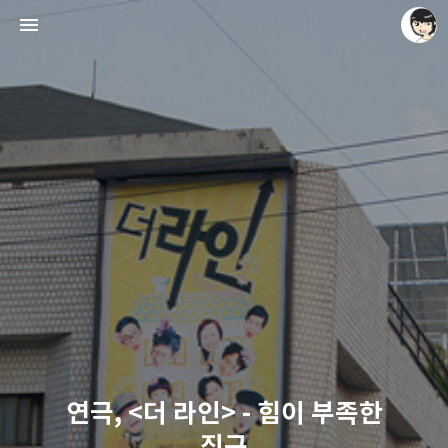
레이니아
레이니아
연극, <더 라인> - 힘이 부족한
직구