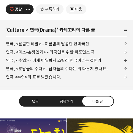
공감
구독하기
이웃
'
Culture
>
연극(Drama)
' 카테고리의 다른 글
연극, <달콤한 비밀> - 여름밤의 달콤한 단막극선
연극, <미소-춘향연가> - 외국인을 위한 퍼포먼스 극
연극, <수업> - 이게 어딜봐서 스릴러 연극이라는 것인가.
연극, <훈남들의 수다> - 남자들의 수다는 뭐 다른게 있나요..
연극 <수업>의 표를 받았습니다.
댓글
공유하기
다른 글