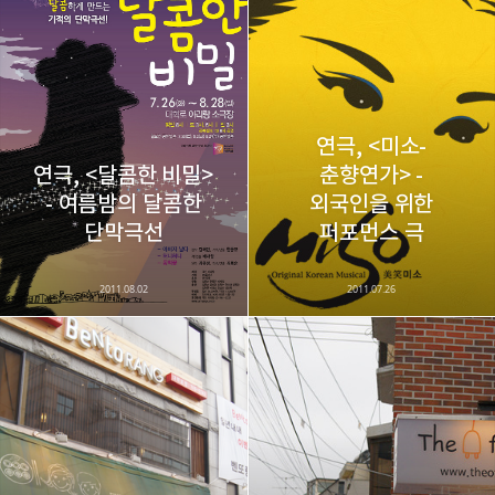
레이니아
다방면의 깊은 관심과 얕은 이해도를 갖춘 보편적
구독하기
카카오톡
라인
트위터
비주류이자 진화하는 영원한 주변인.
구독하기
연극, <미소-
연극, <달콤한 비밀>
춘향연가> -
- 여름밤의 달콤한
외국인을 위한
카카오스토리
밴드
네이버 블로그
Pocke
단막극선
퍼포먼스 극
2011.08.02
2011.07.26