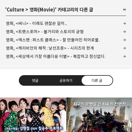
'
Culture
>
영화(Movie)
' 카테고리의 다른 글
영화, <써니> - 이래도 괜찮은 걸까...
영화, <트랜스포머> - 볼거리와 스토리의 균형
영화, <엑스맨 : 퍼스트 클래스> - 잘 만들어진 히어로물.
영화, <캐리비안의 해적 : 낯선조류> - 시리즈의 한계
영화, <세상에서 가장 아름다운 이별> - 복잡하고 정신없다.
댓글
공유하기
다른 글
레이니아
다방면의 깊은 관심과 얕은 이해도를 갖춘 보편적
구독하기
카카오톡
라인
트위터
비주류이자 진화하는 영원한 주변인.