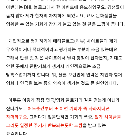
이번에는
DHL 블로그
에서 한 이벤트에 응모하였구요. 경쟁률이
높지 않아 제가 한자리 차지하게 되었네요. 요새 문화생활을
영위할 수 있는 기회가 갑자기 늘고 있는 것 같은 느낌이 듭니다.
개인적으로 평가하기에 메타블로그
(리뷰)
사이트들과 제가
우호적이거나 적대적이라고 평가하는 부분이 조금 있는데요.
그래서 안될 것 같은 사이트에서 덜컥 당첨이 된다든지, 기대도
안한 곳에서 관람기회가 생겨서 개인적으로는 조금
당혹스럽기까지 합니다. 뭐, 물론 오랜만에 연락온 지인과 함께
영화나 연극을 보는 등의 약속이 생기는 것도 큰 원인입니다.
아무튼 이렇게 점점 연극/영화 블로거의 길을 걷는게 아닌가
싶다가도...
어느순간부터 또 이런 기회가 뚝 사라지더곤
하더라구요.
그러다가 잊을만하면 기회의 폭증.
뭔가 사이클을
그리듯 일정한 주기가 반복되는듯한 느낌
을 받고 있는
요즘입니다.