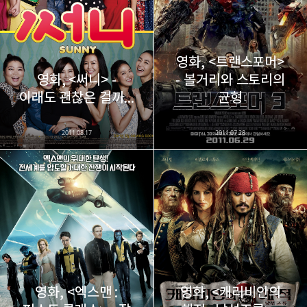
구독하기
영화, <트랜스포머>
영화, <써니> -
- 볼거리와 스토리의
카카오스토리
밴드
네이버 블로그
Pocke
이래도 괜찮은 걸까...
균형
2011.08.17
2011.07.28
영화, <엑스맨 :
영화, <캐리비안의