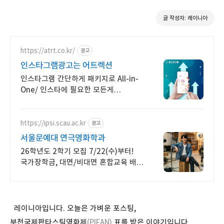
글 작성자: 레이니아
https://atrt.co.kr/
광고
인스타그램광고는 어트렉션
인스타그램 간단하게 패키지로 All-in-
One/ 인스타에 필요한 모든게
가능한곳
https://ipsi.scau.ac.kr
광고
서울문예대 연극영화학과
26학년도 2학기 모집 7/22(수)부터!
국가장학금, 대면/비대면 혼합교육 배우
박은혜 원픽 인서울 4년제
연극영화학과, 다양한 장학혜택
레이니아입니다. 오늘은 가벼운 포스팅,
부천국제판타스틱영화제
(PIFAN)
표를 받은 이야기입니다.