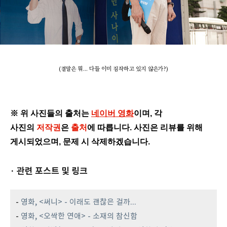
(결말은 뭐... 다들 이미 짐작하고 있지 않은가?)
※ 위 사진들의 출처는
네이버 영화
이며, 각
사진의
저작권
은
출처
에 따릅니다. 사진은 리뷰를 위해
게시되었으며, 문제 시 삭제하겠습니다.
· 관련 포스트 및 링크
-
영화, <써니> - 이래도 괜찮은 걸까...
-
영화, <오싹한 연애> - 소재의 참신함