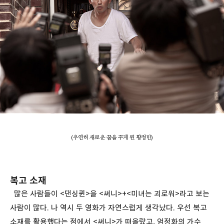
(우연히 새로운 꿈을 꾸게 된 황정민)
복고 소재
많은 사람들이 <댄싱퀸>을 <써니>+<미녀는 괴로워>라고 보는
사람이 많다. 나 역시 두 영화가 자연스럽게 생각났다. 우선 복고
소재를 활용했다는 점에서 <써니>가 떠올랐고, 엄정화의 가수