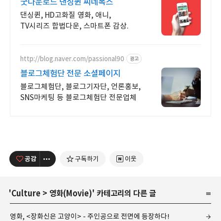
굿다운로드 댄싱퀸 씨네폭스
댄싱퀸, HD고화질 영화, 애니,
TV시리즈 합법다운, 스마트폰 감상.
http://blog.naver.com/passional90
광고
블로그체험단 전문 소셜페이지
블로그체험단, 블로그기자단, 언론홍보,
SNS마케팅 등 블로그체험단 전문업체
공감
구독하기
이웃
'
Culture
>
영화(Movie)
' 카테고리의 다른 글
영화, <장화신은 고양이> - 주인공으로 전면에 등장하다!