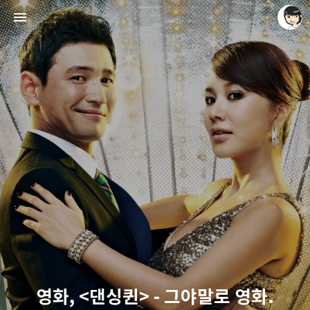
레이니아
레이니아
영화, <댄싱퀸> - 그야말로 영화.