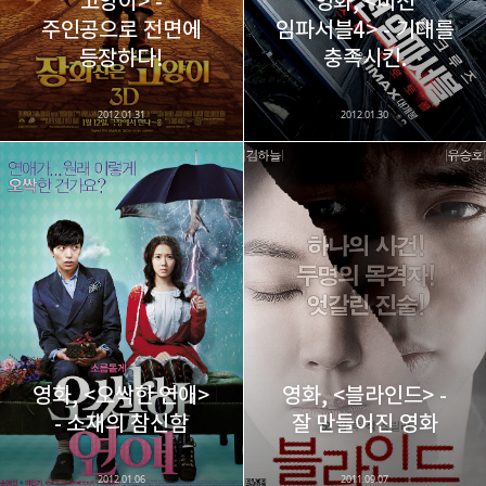
고양이> -
영화, <미션
주인공으로 전면에
임파서블4> - 기대를
카카오스토리
밴드
네이버 블로그
Pocke
등장하다!
충족시킨.
2012.01.31
2012.01.30
영화, <오싹한 연애>
영화, <블라인드> -
- 소재의 참신함
잘 만들어진 영화
2012.01.06
2011.09.07