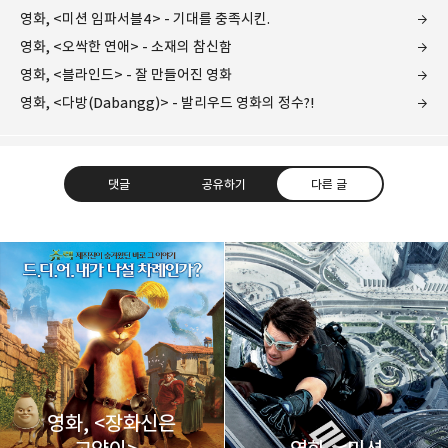
영화, <미션 임파서블4> - 기대를 충족시킨.
영화, <오싹한 연애> - 소재의 참신함
영화, <블라인드> - 잘 만들어진 영화
영화, <다방(Dabangg)> - 발리우드 영화의 정수?!
댓글
공유하기
다른 글
레이니아
다방면의 깊은 관심과 얕은 이해도를 갖춘 보편적
구독하기
카카오톡
라인
트위터
비주류이자 진화하는 영원한 주변인.
구독하기
영화, <장화신은