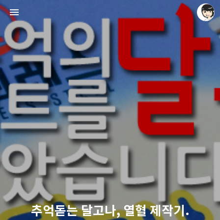
레이니아
레이니아
추억돋는 달고나, 열혈 제작기.