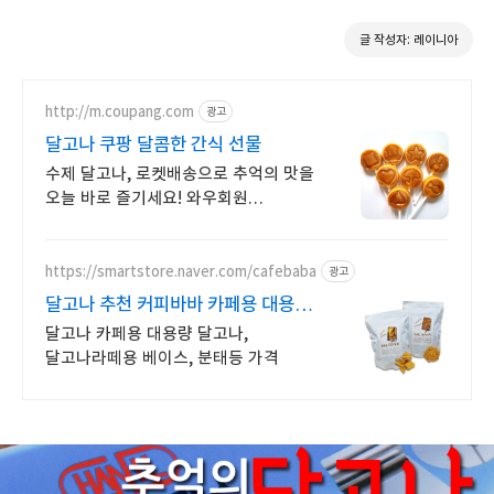
글 작성자: 레이니아
http://m.coupang.com
광고
달고나 쿠팡 달콤한 간식 선물
수제 달고나, 로켓배송으로 추억의 맛을
오늘 바로 즐기세요! 와우회원
무료배송과 30일 반품으로 안심하고
달고나 쇼핑하세요.
https://smartstore.naver.com/cafebaba
광고
달고나 추천 커피바바 카페용 대용량
수제 달고나
달고나 카페용 대용량 달고나,
달고나라떼용 베이스, 분태등 가격