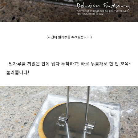
(사전에 밀가루를 뿌려줬습니다!)
밀가루를 끼얹은 판에 냅다 투척하고! 바로 누름개로 한 번 꼬옥~
눌러줍니다!