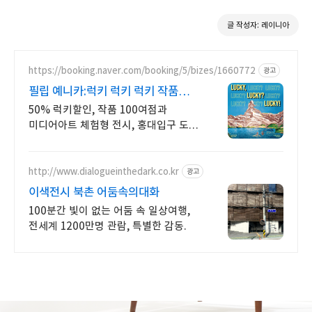
글 작성자: 레이니아
https://booking.naver.com/booking/5/bizes/1660772
광고
필립 예니카:럭키 럭키 럭키 작품
100여점 체험형 전시
50% 럭키할인, 작품 100여점과
미디어아트 체험형 전시, 홍대입구 도보
5분
http://www.dialogueinthedark.co.kr
광고
이색전시 북촌 어둠속의대화
100분간 빛이 없는 어둠 속 일상여행,
전세계 1200만명 관람, 특별한 감동.