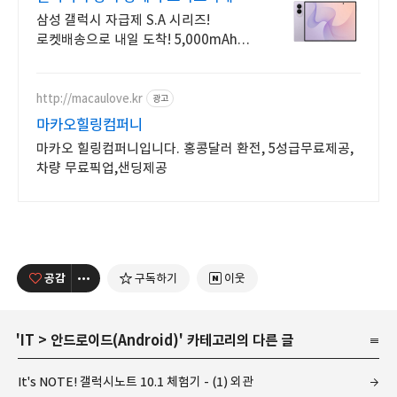
삼성 갤럭시 자급제 S.A 시리즈!
로켓배송으로 내일 도착! 5,000mAh
대용량 배터리! 방수방진 설계로 더
튼튼하게.
http://macaulove.kr
광고
마카오힐링컴퍼니
마카오 힐링컴퍼니입니다. 홍콩달러 환전, 5성급무료제공,
차량 무료픽업,샌딩제공
공감
구독하기
이웃
'
IT
>
안드로이드(Android)
' 카테고리의 다른 글
It's NOTE! 갤럭시노트 10.1 체험기 - (1) 외관