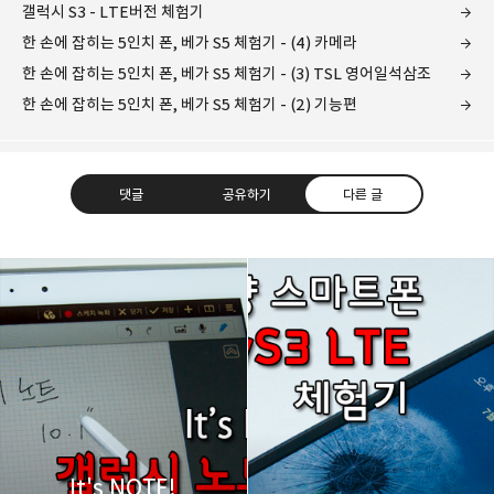
갤럭시 S3 - LTE버전 체험기
한 손에 잡히는 5인치 폰, 베가 S5 체험기 - (4) 카메라
한 손에 잡히는 5인치 폰, 베가 S5 체험기 - (3) TSL 영어일석삼조
한 손에 잡히는 5인치 폰, 베가 S5 체험기 - (2) 기능편
댓글
공유하기
다른 글
레이니아
다방면의 깊은 관심과 얕은 이해도를 갖춘 보편적
구독하기
카카오톡
라인
트위터
비주류이자 진화하는 영원한 주변인.
구독하기
It's NOTE!