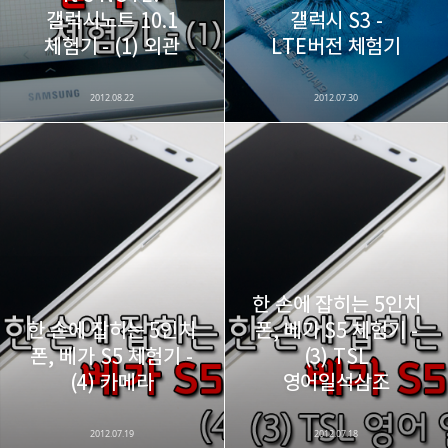
갤럭시노트 10.1
갤럭시 S3 -
카카오스토리
밴드
네이버 블로그
Pocke
체험기 - (1) 외관
LTE버전 체험기
2012.08.22
2012.07.30
한 손에 잡히는 5인치
한 손에 잡히는 5인치
폰, 베가 S5 체험기 -
폰, 베가 S5 체험기 -
(3) TSL
(4) 카메라
영어일석삼조
2012.07.19
2012.07.18