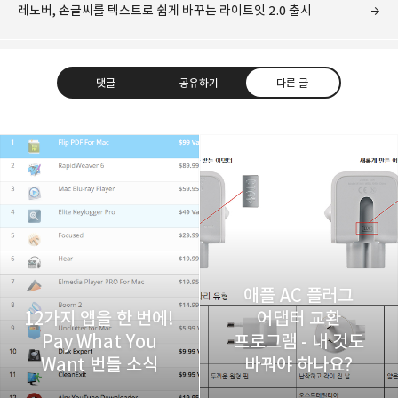
레노버, 손글씨를 텍스트로 쉽게 바꾸는 라이트잇 2.0 출시
댓글
공유하기
다른 글
레이니아
다방면의 깊은 관심과 얕은 이해도를 갖춘 보편적
구독하기
카카오톡
라인
트위터
비주류이자 진화하는 영원한 주변인.
구독하기
애플 AC 플러그
12가지 앱을 한 번에!
어댑터 교환
Pay What You
프로그램 - 내 것도
카카오스토리
밴드
네이버 블로그
Pocke
Want 번들 소식
바꿔야 하나요?