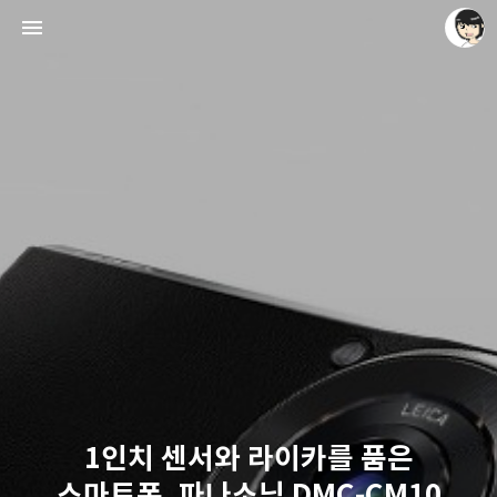
레이니아
레이니아
1인치 센서와 라이카를 품은
스마트폰, 파나소닉 DMC-CM10