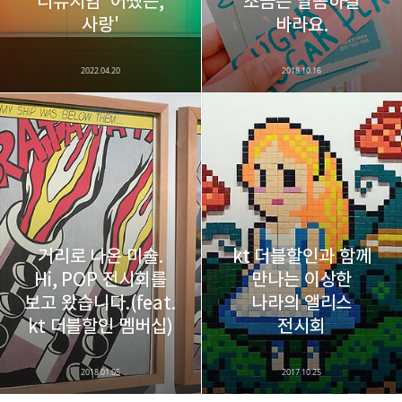
디뮤지엄 '어쨌든,
조금은 달콤하길
사랑'
바라요.
2022.04.20
2018.10.16
거리로 나온 미술.
kt 더블할인과 함께
Hi, POP 전시회를
만나는 이상한
보고 왔습니다.(feat.
나라의 앨리스
kt 더블할인 멤버십)
전시회
2018.01.05
2017.10.25