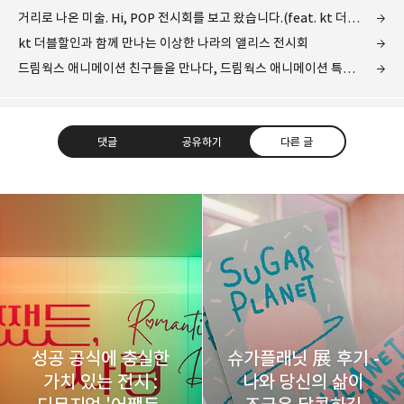
거리로 나온 미술. Hi, POP 전시회를 보고 왔습니다.(feat. kt 더블할인 멤버십)
kt 더블할인과 함께 만나는 이상한 나라의 앨리스 전시회
드림웍스 애니메이션 친구들을 만나다, 드림웍스 애니메이션 특별전
댓글
공유하기
다른 글
레이니아
다방면의 깊은 관심과 얕은 이해도를 갖춘 보편적
구독하기
카카오톡
라인
트위터
비주류이자 진화하는 영원한 주변인.
구독하기
성공 공식에 충실한
슈가플래닛 展 후기 -
가치 있는 전시 :
나와 당신의 삶이
카카오스토리
밴드
네이버 블로그
Pocke