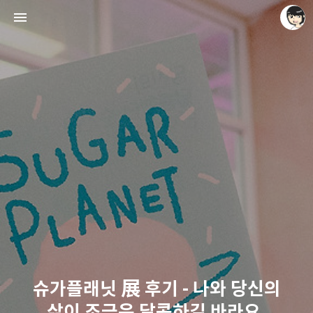
레이니아
레이니아
슈가플래닛 展 후기 - 나와 당신의
삶이 조금은 달콤하길 바라요.