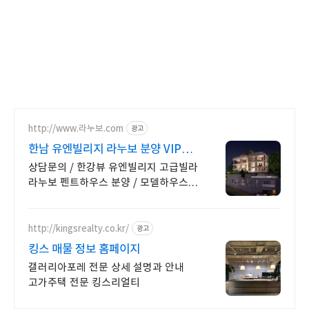
http://www.라누보.com
광고
한남 유엔빌리지 라누보 분양 VIP
갤러리 방문예약 신청
상담문의 / 한강뷰 유엔빌리지 고급빌라
라누보 펜트하우스 분양 / 모델하우스
안내
http://kingsrealty.co.kr/
광고
킹스 매물 정보 홈페이지
갤러리아포레 전문 상세 설명과 안내
고가주택 전문 킹스리얼티