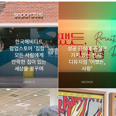
레이니아
다방면의 깊은 관심과 얕은 이해도를 갖춘 보편적
구독하기
카카오톡
라인
트위터
비주류이자 진화하는 영원한 주변인.
구독하기
한국해비타트
팝업스토어 '집합' :
성공 공식에 충실한
모든 사람에게
가치 있는 전시 :
안락한 집이 있는
디뮤지엄 '어쨌든,
카카오스토리
밴드
네이버 블로그
Pocke
세상을 꿈꾸며
사랑'
2024.05.15
2022.04.20