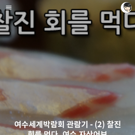
레이니아
레이니아
여수세계박람회 관람기 - (2) 찰진
회를 먹다, 여수 자산어보