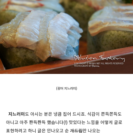
(광어 지느러미)
지느러미
도 아시는 분은 냉큼 집어 드시죠. 식감이 쫀득쫀득도
아니고 아주 쫜득쫜득 했습니다(!) 맛있다는 느낌을 어떻게 글로
표현하려고 하니 글은 안나오고 순
개드립
만 나오는