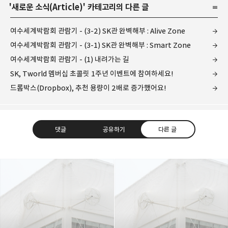
'
새로운 소식(Article)
' 카테고리의 다른 글
여수세계박람회 관람기 - (3-2) SK관 완벽해부 : Alive Zone
여수세계박람회 관람기 - (3-1) SK관 완벽해부 : Smart Zone
여수세계박람회 관람기 - (1) 내려가는 길
SK, Tworld 멤버십 초콜릿 1주년 이벤트에 참여하세요!
드롭박스(Dropbox), 추천 용량이 2배로 증가했어요!
댓글
공유하기
다른 글
레이니아
다방면의 깊은 관심과 얕은 이해도를 갖춘 보편적
구독하기
카카오톡
라인
트위터
비주류이자 진화하는 영원한 주변인.