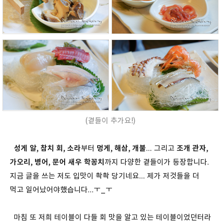
(곁들이 추가요!)
성게 알
,
참치 회
,
소라
부터
멍게
,
해삼
,
개불
... 그리고
조개 관자
,
가오리
,
병어
,
문어
새우 학꽁치
까지 다양한 곁들이가 등장합니다.
지금 글을 쓰는 저도 입맛이 촥촥 당기네요... 제가 저것들을 더
먹고 일어났어야했습니다...ㅜ_ㅜ
마침 또 저희 테이블이 다들 회 맛을 알고 있는 테이블이었던터라