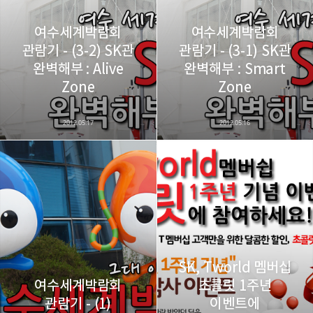
구독하기
여수세계박람회
여수세계박람회
관람기 - (3-2) SK관
관람기 - (3-1) SK관
완벽해부 : Alive
완벽해부 : Smart
카카오스토리
밴드
네이버 블로그
Pocke
Zone
Zone
2012.05.17
2012.05.16
SK, Tworld 멤버십
여수세계박람회
초콜릿 1주년
관람기 - (1)
이벤트에