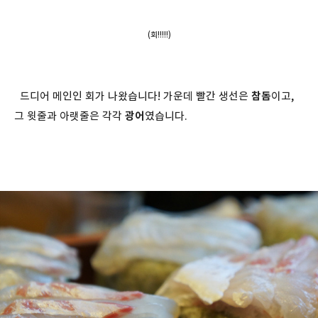
(회!!!!!)
드디어 메인인 회가 나왔습니다! 가운데 빨간 생선은
참돔
이고,
그 윗줄과 아랫줄은 각각
광어
였습니다.