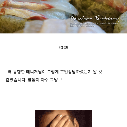
(참돔!)
왜 동행한 매니저님이 그렇게 호언장담하셨는지 알 것
같았습니다.
참돔
이 아주 그냥...!