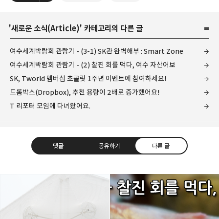
'
새로운 소식(Article)
' 카테고리의 다른 글
여수세계박람회 관람기 - (3-1) SK관 완벽해부 : Smart Zone
여수세계박람회 관람기 - (2) 찰진 회를 먹다, 여수 자산어보
SK, Tworld 멤버십 초콜릿 1주년 이벤트에 참여하세요!
드롭박스(Dropbox), 추천 용량이 2배로 증가했어요!
T 리포터 모임에 다녀왔어요.
댓글
공유하기
다른 글
레이니아
다방면의 깊은 관심과 얕은 이해도를 갖춘 보편적