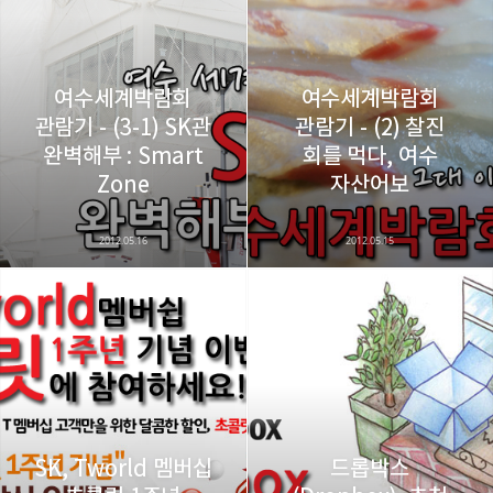
구독하기
카카오톡
라인
트위터
비주류이자 진화하는 영원한 주변인.
구독하기
여수세계박람회
여수세계박람회
관람기 - (3-1) SK관
관람기 - (2) 찰진
완벽해부 : Smart
회를 먹다, 여수
카카오스토리
밴드
네이버 블로그
Pocke
Zone
자산어보
2012.05.16
2012.05.15
SK, Tworld 멤버십
드롭박스