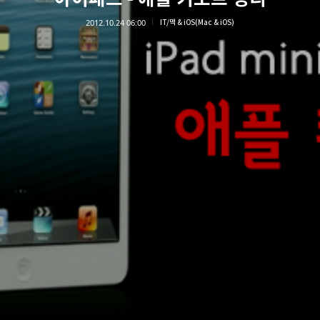
2012.10.24 06:00
IT/맥 & iOS(Mac & iOS)