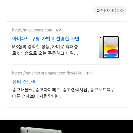
글 작성자: 레이니아
http://m.coupang.com
광고
아이패드 쿠팡 가볍고 선명한 화면
M3칩의 강력한 성능, 가벼운 휴대성.
로켓배송으로 오늘 주문하고 내일
받으세요! 부드러운 멀티태스킹, 야외
시인성! 학습부터 엔터까지 모두가 즐길
패드.
https://smartstore.naver.com/lcs4560
광고
유티 스토어
중고태블릿, 중고아이패드, 중고갤럭시탭, 중고노트북 /
다른 업체보다 저렴합니다.