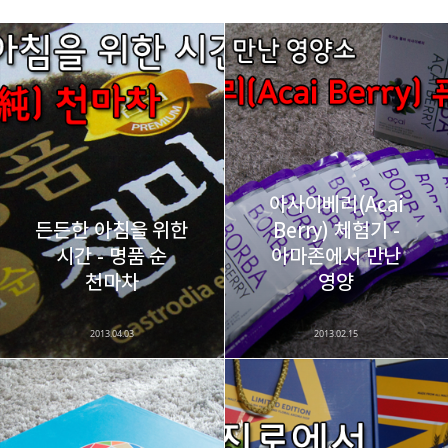
레이니아
다방면의 깊은 관심과 얕은 이해도를 갖춘 보편적
구독하기
카카오톡
라인
트위터
비주류이자 진화하는 영원한 주변인.
구독하기
아사이베리(Acai
든든한 아침을 위한
Berry) 체험기 -
시간 - 명품 순
아마존에서 만난
카카오스토리
밴드
네이버 블로그
Pocke
천마차
영양
2013.04.03
2013.02.15