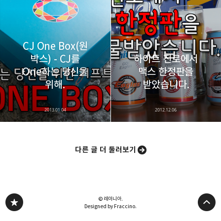
CJ One Box(원
박스) - CJ를
하이트 진로에서
One하는 당신을
맥스 한정판을
위해.
받았습니다.
2013.01.04
2012.12.06
다른 글 더 둘러보기
© 레이니아.
Designed by Fraccino.