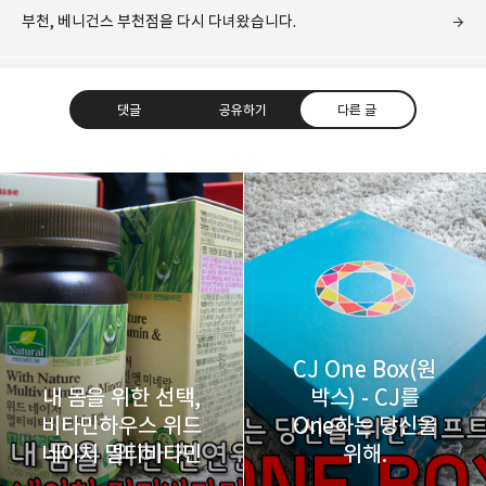
부천, 베니건스 부천점을 다시 다녀왔습니다.
댓글
공유하기
다른 글
레이니아
다방면의 깊은 관심과 얕은 이해도를 갖춘 보편적
구독하기
카카오톡
라인
트위터
비주류이자 진화하는 영원한 주변인.
구독하기
CJ One Box(원
내 몸을 위한 선택,
박스) - CJ를
비타민하우스 위드
One하는 당신을
카카오스토리
밴드
네이버 블로그
Pocke
네이처 멀티비타민
위해.