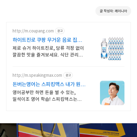
글 작성자: 레이니아
http://m.coupang.com
광고
하이트진로 쿠팡 무거운 음료 집
앞까지
제로 슈거 하이트진로, 당류 걱정 없이
깔끔한 맛을 즐겨보세요. 식단 관리
중에도 시원하게! 와우회원 5%
캐시적립 혜택으로 구매하세요.
http://m.speakingmax.com
광고
돈버는영어는 스피킹맥스 내가 원할
때 번만큼 출금!
영어공부만 하면 돈을 벌 수 있는,
일석이조 영어 학습! 스피킹맥스는
가능해 공부가 돈이 된다면, 지금 당장
시작해야죠! 영어는 기본, 현금보상까지
알차게!