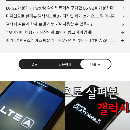
LG G2 개봉기 - Tworld 다이렉트에서 구매한 LG G2를 개봉하다.
디자인으로 살펴본 갤럭시노트3 - 디자인 제가 볼게요. 느낌 아니까.
갤럭시 골든과 함께 보낸 하루 - 잘 사용할 수 있을까?
T무비영어 체험기 - 최신영화 보면서 쉽고 재미있게!
베가 LTE-A 쇼케이스 방문기 - 지문인식이 빛나는 LTE-A 스마트폰.
댓글
공유하기
다른 글
레이니아
다방면의 깊은 관심과 얕은 이해도를 갖춘 보편적
구독하기
카카오톡
라인
트위터
비주류이자 진화하는 영원한 주변인.
구독하기