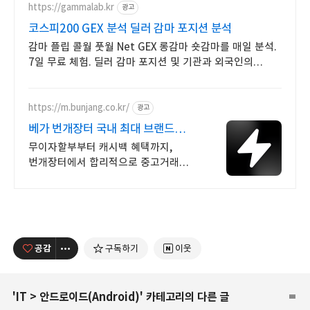
https://gammalab.kr
광고
코스피200 GEX 분석 딜러 감마 포지션 분석
감마 플립 콜월 풋월 Net GEX 롱감마 숏감마를 매일 분석.
7일 무료 체험. 딜러 감마 포지션 및 기관과 외국인의
포지션을 매일 시각화.
https://m.bunjang.co.kr/
광고
베가 번개장터 국내 최대 브랜드
중고거래
무이자할부부터 캐시백 혜택까지,
번개장터에서 합리적으로 중고거래
하세요 전국 각지에서 올라오는 전국구
최다 상품 매일 10만 개 이상의 신규
상품 업로드
공감
구독하기
이웃
'
IT
>
안드로이드(Android)
' 카테고리의 다른 글