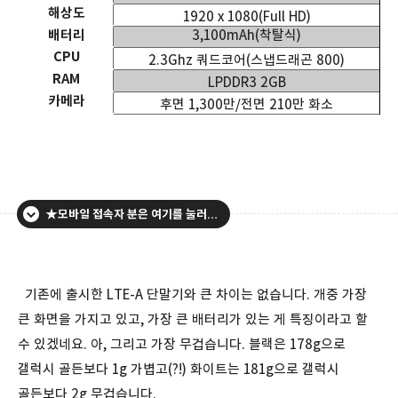
해상도
1920 x 1080(Full HD)
배터리
3,100mAh(
착탈식
)
CPU
2.3Ghz
쿼드코어
(
스냅드래곤
800)
RAM
LPDDR3 2GB
카메라
후면
1,300
만
/
전면
210
만 화소
★모바일 접속자 분은 여기를 눌러주세요.
기존에 출시한 LTE-A 단말기와 큰 차이는 없습니다. 개중 가장
큰 화면을 가지고 있고, 가장 큰 배터리가 있는 게 특징이라고 할
수 있겠네요. 아, 그리고 가장 무겁습니다. 블랙은 178g으로
갤럭시 골든보다 1g 가볍고(?!) 화이트는 181g으로 갤럭시
골든보다 2g 무겁습니다.