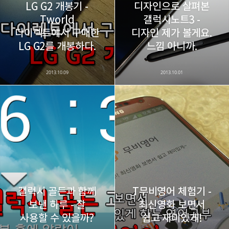
LG G2 개봉기 -
디자인으로 살펴본
Tworld
갤럭시노트3 -
다이렉트에서 구매한
디자인 제가 볼게요.
카카오스토리
밴드
네이버 블로그
Pocke
LG G2를 개봉하다.
느낌 아니까.
2013.10.09
2013.10.01
갤럭시 골든과 함께
T무비영어 체험기 -
보낸 하루 - 잘
최신영화 보면서
사용할 수 있을까?
쉽고 재미있게!