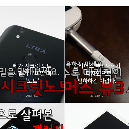
레이니아
다방면의 깊은 관심과 얕은 이해도를 갖춘 보편적
구독하기
카카오톡
라인
트위터
비주류이자 진화하는 영원한 주변인.
구독하기
베가 시크릿 노트
옵티머스 뷰3 사용기
체험기 - '비밀'과
- 디자인으로
카카오스토리
밴드
네이버 블로그
Pocke
'노트'
폄하하긴 아깝다.
2013.11.07
2013.10.10