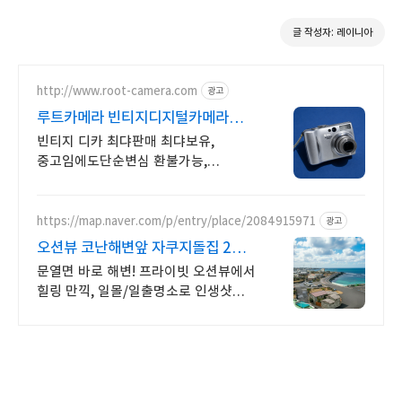
글 작성자: 레이니아
http://www.root-camera.com
광고
루트카메라 빈티지디지털카메라
빈티지 디카 디지털카메라
빈티지 디카 최댜판매 최댜보유,
중고임에도단순변심 환불가능,
1개월무상A/S 누적리뷰수 2000건
이상, 회원가입 시 적립금 5,000원
https://map.naver.com/p/entry/place/2084915971
광고
오션뷰 코난해변앞 자쿠지돌집 2인
~10인 대가족/단체예약
문열면 바로 해변! 프라이빗 오션뷰에서
힐링 만끽, 일몰/일출명소로 인생샷
필수. 제주 감성 예쁘다고 소문난
힐링스테이, 바배큐불멍, 스파족욕,
제주바다보러오세요