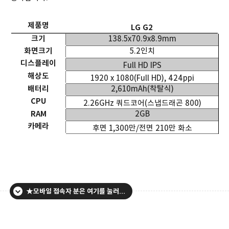
제품명
LG G2
크기
138.5x70.9x8.9mm
화면크기
5.2
인치
디스플레이
Full HD IPS
해상도
1920 x 1080(Full HD), 424ppi
배터리
2,610mAh(
착탈식
)
CPU
2.26GHz
쿼드코어
(
스냅드래곤
800)
RAM
2GB
카메라
후면
1,300
만
/
전면
210
만 화소
★모바일 접속자 분은 여기를 눌러주세요.