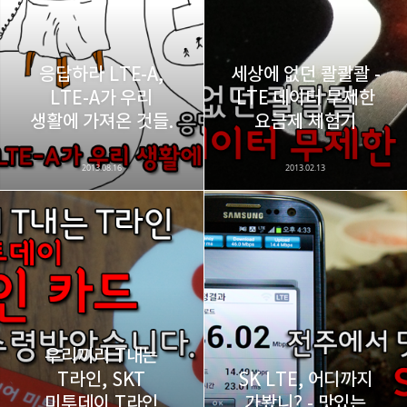
응답하라 LTE-A,
세상에 없던 콸콸콸 -
LTE-A가 우리
LTE 데이터 무제한
생활에 가져온 것들.
요금제 체험기
2013.08.16
2013.02.13
우리끼리 T내는
T라인, SKT
SK LTE, 어디까지
미투데이 T라인
가봤니? - 맛있는