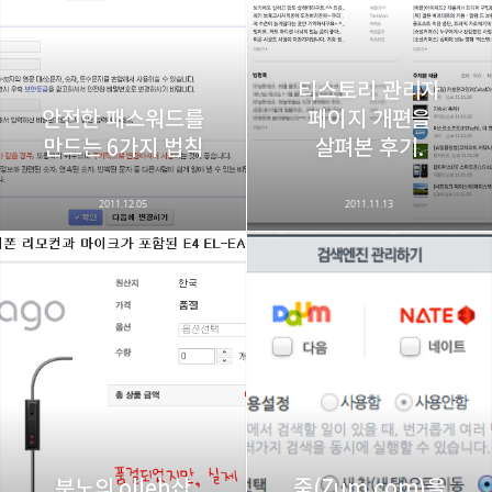
티스토리 관리자
안전한 패스워드를
페이지 개편을
만드는 6가지 법칙
살펴본 후기.
2011.12.05
2011.11.13
분노의 olleh샵
줌(Zum.com)을