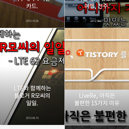
카드.
여행, 전주.
2012.10.26
2012.08.27
LTE와 함께하는
블로거 R모씨의
LiveRe, 아직은
일일.
불편한 15가지 이유
2012.06.15
2012.01.25