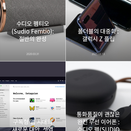
수디오 펨티오
(Sudio Femtio):
폴더블의 대중화 :
절반의 완성
갤럭시 Z 플립
2020.03.31
2020.03.13
통화품질이 괜찮은
구독형 앱 시대의
완전 무선 이어폰 :
새로운 대안, 셋앱
수디오 펨(SUDIO