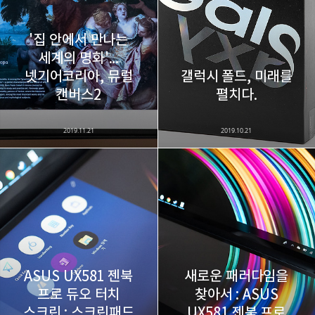
'집 안에서 만나는
세계의 명화'...
넷기어코리아, 뮤럴
갤럭시 폴드, 미래를
캔버스2
펼치다.
2019.11.21
2019.10.21
ASUS UX581 젠북
새로운 패러다임을
프로 듀오 터치
찾아서 : ASUS
스크린 : 스크린패드
UX581 젠북 프로