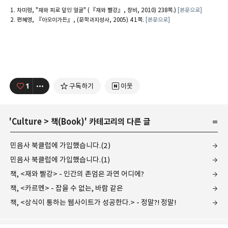
차미령, "재와 피로 덮인 얼굴" (『재와 빨강』, 창비, 2010) 238쪽.)
[본문으로]
편혜영, 『아오이가든』, (문학과지성사, 2005) 41쪽.
[본문으로]
1
구독하기
이웃
'
Culture
>
책(Book)
' 카테고리의 다른 글
민음사 북클럽에 가입했습니다.(2)
민음사 북클럽에 가입했습니다.(1)
책, <재와 빨강> - 인간의 존엄은 과연 어디에?
책, <카르멘> - 잡을 수 없는, 바람 같은
책, <상식이 통하는 웹사이트가 성공한다.> - 정말?! 정말!