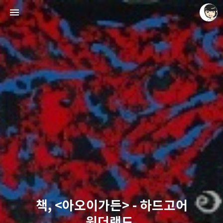
레이니아
레이니아
책, <아오이가든> - 하드고어
원더랜드.