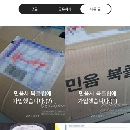
댓글
공유하기
다른 글
레이니아
다방면의 깊은 관심과 얕은 이해도를 갖춘 보편적
구독하기
카카오톡
라인
트위터
비주류이자 진화하는 영원한 주변인.
구독하기
민음사 북클럽에
민음사 북클럽에
카카오스토리
밴드
네이버 블로그
Pocke
가입했습니다.(2)
가입했습니다.(1)
2011.10.13
2011.10.11