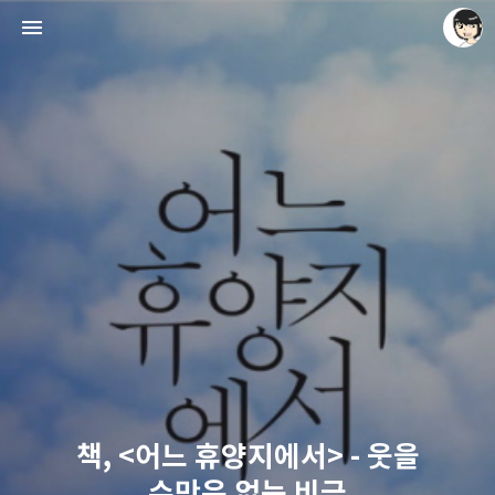
레이니아
레이니아
책, <어느 휴양지에서> - 웃을
수만은 없는 비극