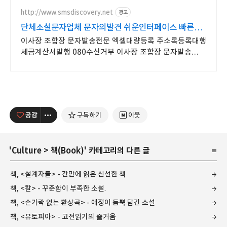
http://www.smsdiscovery.net
광고
단체소설문자업체 문자의발견 쉬운인터페이스 빠른
발송
이사장 조합장 문자발송전문 엑셀대량등록 주소록등록대행
세금계산서발행 080수신거부 이사장 조합장 문자발송
전문업체 엑섹대량등록,주소록대행등록,
발송대행,24시고객센터
공감
구독하기
이웃
'
Culture
>
책(Book)
' 카테고리의 다른 글
책, <설계자들> - 간만에 읽은 신선한 책
책, <칼> - 꾸준함이 부족한 소설.
책, <손가락 없는 환상곡> - 애정이 듬뿍 담긴 소설
책, <유토피아> - 고전읽기의 즐거움