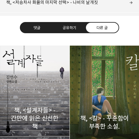
책, <저승차사 화율의 마지막 선택> - 나비의 날개짓
댓글
공유하기
다른 글
레이니아
다방면의 깊은 관심과 얕은 이해도를 갖춘 보편적
구독하기
카카오톡
라인
트위터
비주류이자 진화하는 영원한 주변인.
구독하기
책, <설계자들> -
간만에 읽은 신선한
책, <칼> - 꾸준함이
카카오스토리
밴드
네이버 블로그
Pocke
책
부족한 소설.