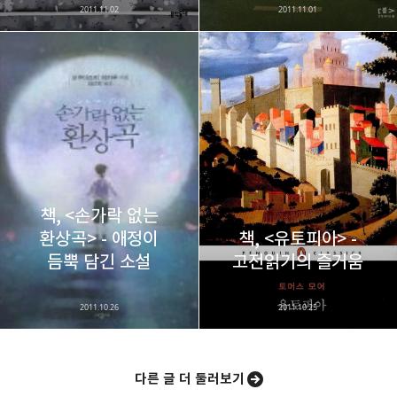
2011.11.02
2011.11.01
책, <손가락 없는
환상곡> - 애정이
책, <유토피아> -
듬뿍 담긴 소설
고전읽기의 즐거움
2011.10.26
2011.10.25
다른 글 더 둘러보기